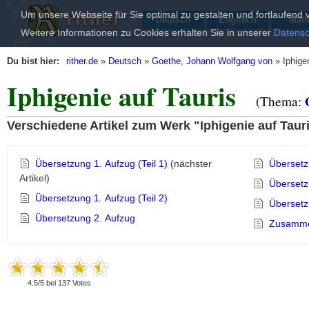
Um unsere Webseite für Sie optimal zu gestalten und fortlaufen
Deutsch
Englisch
Mat
Weitere Informationen zu Cookies erhalten Sie in unserer
Datensc
Du bist hier:
rither.de
»
Deutsch
»
Goethe, Johann Wolfgang von
»
Iphige
Iphigenie auf Tauris
(Thema:
Verschiedene Artikel zum Werk "Iphigenie auf Tau
Übersetzung 1. Aufzug (Teil 1)
(nächster
Übersetz
Artikel)
Übersetz
Übersetzung 1. Aufzug (Teil 2)
Übersetz
Übersetzung 2. Aufzug
Zusamme
4.5
/
5
bei
137
Votes