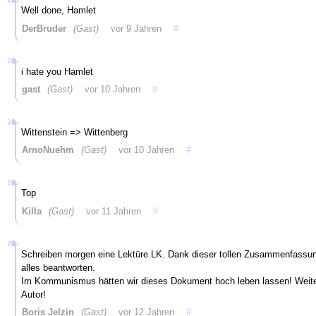
Well done, Hamlet
DerBruder
(Gast)
vor 9 Jahren
#
i hate you Hamlet
gast
(Gast)
vor 10 Jahren
#
Wittenstein => Wittenberg
ArnoNuehm
(Gast)
vor 10 Jahren
#
Top
Killa
(Gast)
vor 11 Jahren
#
Schreiben morgen eine Lektüre LK. Dank dieser tollen Zusammenfassung
alles beantworten.
Im Kommunismus hätten wir dieses Dokument hoch leben lassen! Weit
Autor!
Boris Jelzin
(Gast)
vor 12 Jahren
#