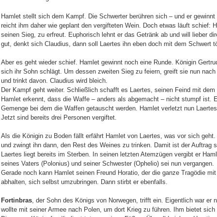
Hamlet stellt sich dem Kampf. Die Schwerter berühren sich – und er gewinnt
reicht ihm daher wie geplant den vergifteten Wein. Doch etwas läuft schief: Ha
seinen Sieg, zu erfreut. Euphorisch lehnt er das Getränk ab und will lieber d
gut, denkt sich Claudius, dann soll Laertes ihn eben doch mit dem Schwert t
Aber es geht wieder schief. Hamlet gewinnt noch eine Runde. Königin Gertrude
sich ihr Sohn schlägt. Um dessen zweiten Sieg zu feiern, greift sie nun nach
und trinkt davon. Claudius wird bleich.
Der Kampf geht weiter. Schließlich schafft es Laertes, seinen Feind mit dem
Hamlet erkennt, dass die Waffe – anders als abgemacht – nicht stumpf ist
Gemenge bei dem die Waffen getauscht werden. Hamlet verletzt nun Laertes
Jetzt sind bereits drei Personen vergiftet.
Als die Königin zu Boden fällt erfährt Hamlet von Laertes, was vor sich geht.
und zwingt ihn dann, den Rest des Weines zu trinken. Damit ist der Auftrag se
Laertes liegt bereits im Sterben. In seinen letzten Atemzügen vergibt er Ham
seines Vaters (Polonius) und seiner Schwester (Ophelio) sei nun vergangen.
Gerade noch kann Hamlet seinen Freund Horatio, der die ganze Tragödie mi
abhalten, sich selbst umzubringen. Dann stirbt er ebenfalls.
Fortinbras
, der Sohn des Königs von Norwegen, trifft ein. Eigentlich war er 
wollte mit seiner Armee nach Polen, um dort Krieg zu führen. Ihm bietet sich