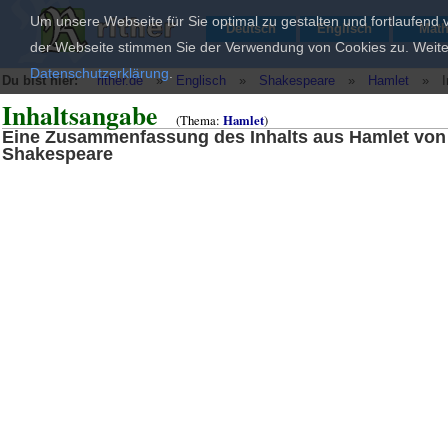
Um unsere Webseite für Sie optimal zu gestalten und fortlaufend
Deutsch
Englisch
Mat
der Webseite stimmen Sie der Verwendung von Cookies zu. Weiter
Datenschutzerklärung
.
Du bist hier:
rither.de
»
Englisch
»
Shakespeare
»
Hamlet
»
Inhaltsangabe
(Thema:
Hamlet
)
Eine Zusammenfassung des Inhalts aus Hamlet von
Shakespeare