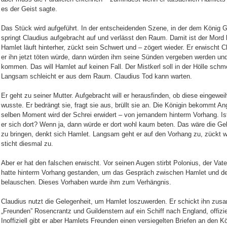
es der Geist sagte.
Das Stück wird aufgeführt. In der entscheidenden Szene, in der dem König Gif
springt Claudius aufgebracht auf und verlässt den Raum. Damit ist der Mord
Hamlet läuft hinterher, zückt sein Schwert und – zögert wieder. Er erwischt
er ihn jetzt töten würde, dann würden ihm seine Sünden vergeben werden un
kommen. Das will Hamlet auf keinen Fall. Der Mistkerl soll in der Hölle schmo
Langsam schleicht er aus dem Raum. Claudius Tod kann warten.
Er geht zu seiner Mutter. Aufgebracht will er herausfinden, ob diese eingewe
wusste. Er bedrängt sie, fragt sie aus, brüllt sie an. Die Königin bekommt Ang
selben Moment wird der Schrei erwidert – von jemandem hinterm Vorhang. Is
er sich dort? Wenn ja, dann würde er dort wohl kaum beten. Das wäre die G
zu bringen, denkt sich Hamlet. Langsam geht er auf den Vorhang zu, zückt 
sticht diesmal zu.
Aber er hat den falschen erwischt. Vor seinen Augen stirbt Polonius, der Vat
hatte hinterm Vorhang gestanden, um das Gespräch zwischen Hamlet und de
belauschen. Dieses Vorhaben wurde ihm zum Verhängnis.
Claudius nutzt die Gelegenheit, um Hamlet loszuwerden. Er schickt ihn zu
„Freunden” Rosencrantz und Guildenstern auf ein Schiff nach England, offizi
Inoffiziell gibt er aber Hamlets Freunden einen versiegelten Briefen an den K