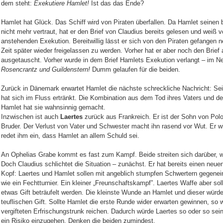
dem steht:
Exekutiere Hamlet!
Ist das das Ende?
Hamlet hat Glück. Das Schiff wird von Piraten überfallen. Da Hamlet seinen 
nicht mehr vertraut, hat er den Brief von Claudius bereits gelesen und weiß 
anstehenden Exekution. Bereitwillig lässt er sich von den Piraten gefangen
Zeit später wieder freigelassen zu werden. Vorher hat er aber noch den Brie
ausgetauscht. Vorher wurde in dem Brief Hamlets Exekution verlangt – im N
Rosencrantz und Guildenstern!
Dumm gelaufen für die beiden.
Zurück in Dänemark erwartet Hamlet die nächste schreckliche Nachricht: Sei
hat sich im Fluss ertränkt. Die Kombination aus dem Tod ihres Vaters und 
Hamlet hat sie wahnsinnig gemacht.
Inzwischen ist auch
Laertes
zurück aus Frankreich. Er ist der Sohn von Pol
Bruder. Der Verlust von Vater und Schwester macht ihn rasend vor Wut. Er w
redet ihm ein, dass Hamlet an allem Schuld sei.
An Ophelias Grabe kommt es fast zum Kampf. Beide streiten sich darüber, we
Doch Claudius schlichtet die Situation – zunächst. Er hat bereits einen neuen,
Kopf: Laertes und Hamlet sollen mit angeblich stumpfen Schwertern gegenei
wie ein Fechtturnier. Ein kleiner „Freunschaftskampf”. Laertes Waffe aber sol
etwas Gift beträufelt werden. Die kleinste Wunde an Hamlet und dieser würd
teuflischen Gift. Sollte Hamlet die erste Runde wider erwarten gewinnen, so w
vergifteten Erfrischungstrunk reichen. Dadurch würde Laertes so oder so 
ein Risiko einzugehen. Denken die beiden zumindest.