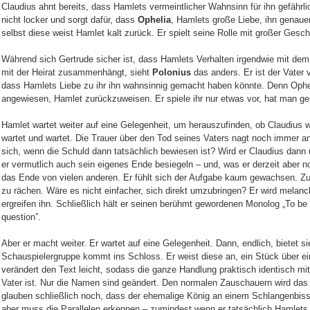
Claudius ahnt bereits, dass Hamlets vermeintlicher Wahnsinn für ihn gefährli
nicht locker und sorgt dafür, dass
Ophelia
, Hamlets große Liebe, ihn genaue
selbst diese weist Hamlet kalt zurück. Er spielt seine Rolle mit großer Geschi
Während sich Gertrude sicher ist, dass Hamlets Verhalten irgendwie mit dem
mit der Heirat zusammenhängt, sieht
Polonius
das anders. Er ist der Vater 
dass Hamlets Liebe zu ihr ihn wahnsinnig gemacht haben könnte. Denn Ophe
angewiesen, Hamlet zurückzuweisen. Er spiele ihr nur etwas vor, hat man ge
Hamlet wartet weiter auf eine Gelegenheit, um herauszufinden, ob Claudius wir
wartet und wartet. Die Trauer über den Tod seines Vaters nagt noch immer an
sich, wenn die Schuld dann tatsächlich bewiesen ist? Wird er Claudius dan
er vermutlich auch sein eigenes Ende besiegeln – und, was er derzeit aber n
das Ende von vielen anderen. Er fühlt sich der Aufgabe kaum gewachsen. Z
zu rächen. Wäre es nicht einfacher, sich direkt umzubringen? Er wird melanc
ergreifen ihn. Schließlich hält er seinen berühmt gewordenen Monolog „To be o
question”.
Aber er macht weiter. Er wartet auf eine Gelegenheit. Dann, endlich, bietet si
Schauspielergruppe kommt ins Schloss. Er weist diese an, ein Stück über e
verändert den Text leicht, sodass die ganze Handlung praktisch identisch m
Vater ist. Nur die Namen sind geändert. Den normalen Zauschauern wird das n
glauben schließlich noch, dass der ehemalige König an einem Schlangenbiss 
aber muss die Parallelen erkennen – zumindest wenn er tatsächlich Hamlets 