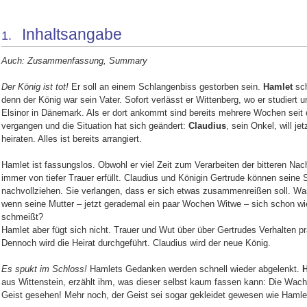
Inhaltsangabe
1.
Auch: Zusammenfassung, Summary
Der König ist tot!
Er soll an einem Schlangenbiss gestorben sein.
Hamlet
sch
denn der König war sein Vater. Sofort verlässt er Wittenberg, wo er studiert 
Elsinor in Dänemark. Als er dort ankommt sind bereits mehrere Wochen seit
vergangen und die Situation hat sich geändert:
Claudius
, sein Onkel, will jet
heiraten. Alles ist bereits arrangiert.
Hamlet ist fassungslos. Obwohl er viel Zeit zum Verarbeiten der bitteren Nachr
immer von tiefer Trauer erfüllt. Claudius und Königin Gertrude können seine
nachvollziehen. Sie verlangen, dass er sich etwas zusammenreißen soll. Wa
wenn seine Mutter – jetzt gerademal ein paar Wochen Witwe – sich schon w
schmeißt?
Hamlet aber fügt sich nicht. Trauer und Wut über über Gertrudes Verhalten p
Dennoch wird die Heirat durchgeführt. Claudius wird der neue König.
Es spukt im Schloss!
Hamlets Gedanken werden schnell wieder abgelenkt.
H
aus Wittenstein, erzählt ihm, was dieser selbst kaum fassen kann: Die Wach
Geist gesehen! Mehr noch, der Geist sei sogar gekleidet gewesen wie Hamle