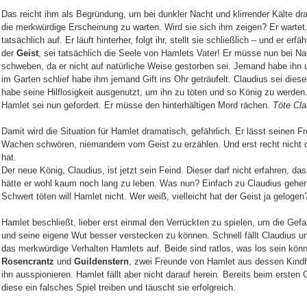
Das reicht ihm als Begründung, um bei dunkler Nacht und klirrender Kälte d
die merkwürdige Erscheinung zu warten. Wird sie sich ihm zeigen? Er wartet
tatsächlich auf. Er läuft hinterher, folgt ihr, stellt sie schließlich – und er erf
der
Geist
, sei tatsächlich die Seele von Hamlets Vater! Er müsse nun bei N
schweben, da er nicht auf natürliche Weise gestorben sei. Jemand habe ihn
im Garten schlief habe ihm jemand Gift ins Ohr geträufelt. Claudius sei die
habe seine Hilflosigkeit ausgenutzt, um ihn zu töten und so König zu werden
Hamlet sei nun gefordert. Er müsse den hinterhältigen Mord rächen.
Töte Cla
Damit wird die Situation für Hamlet dramatisch, gefährlich. Er lässt seinen F
Wachen schwören, niemandem vom Geist zu erzählen. Und erst recht nicht 
hat.
Der neue König, Claudius, ist jetzt sein Feind. Dieser darf nicht erfahren, d
hätte er wohl kaum noch lang zu leben. Was nun? Einfach zu Claudius gehe
Schwert töten will Hamlet nicht. Wer weiß, vielleicht hat der Geist ja gelogen
Hamlet beschließt, lieber erst einmal den Verrückten zu spielen, um die Ge
und seine eigene Wut besser verstecken zu können. Schnell fällt Claudius u
das merkwürdige Verhalten Hamlets auf. Beide sind ratlos, was los sein könn
Rosencrantz
und
Guildenstern
, zwei Freunde von Hamlet aus dessen Kindhei
ihn ausspionieren. Hamlet fällt aber nicht darauf herein. Bereits beim ersten
diese ein falsches Spiel treiben und täuscht sie erfolgreich.