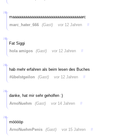
maaaaaaaaaaaaaaaaaaaaaaaaaaaaaaaaarc
marc_hater_666
(Gast)
vor 12 Jahren
#
Fat Siggi
hola amigos
(Gast)
vor 12 Jahren
#
hab mehr erfahren als beim lesen des Buches
#übelstgeilon
(Gast)
vor 12 Jahren
#
danke, hat mir sehr geholfen :)
ArnoNuehm
(Gast)
vor 14 Jahren
#
mööööp
ArnoNuehmPenis
(Gast)
vor 15 Jahren
#