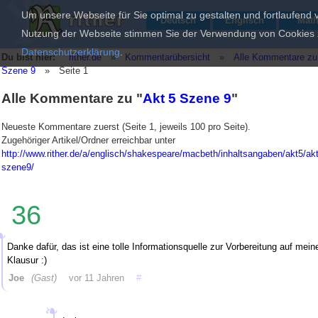
Um unsere Webseite für Sie optimal zu gestalten und fortlaufend
Deutsch
Englisch
Mat
Nutzung der Webseite stimmen Sie der Verwendung von Cookies zu
Datenschutzerklärung
.
Du bist hier:
rither.de
»
Kommentarübersicht
»
Alle Kommentare zu
Szene 9
»
Seite 1
Alle Kommentare zu "
Akt 5 Szene 9
"
Neueste Kommentare zuerst (Seite 1, jeweils 100 pro Seite).
Zugehöriger Artikel/Ordner erreichbar unter
http://www.rither.de/a/englisch/shakespeare/macbeth/inhaltsangaben/akt5/ak
szene9/
36
Danke dafür, das ist eine tolle Informationsquelle zur Vorbereitung auf mein
Klausur :)
Joe
(Gast)
vor 11 Jahren
#