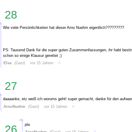
28
Wie viele Persönlichkeiten hat dieser Arno Nuehm eigentlich?????????
PS: Tausend Dank für die super guten Zusammenfassungen, ihr habt best
schon so einige Klausur gerettet ;)
Elsa
(Gast)
vor 15 Jahren
#
27
daaaanke, etz weiß ich worums geht! super gemacht, danke für den aufwan
ArnoNuehm
(Gast)
vor 15 Jahren
#
pla
26
ArnoNuehm
(Gast)
vor 16 Jahren
#