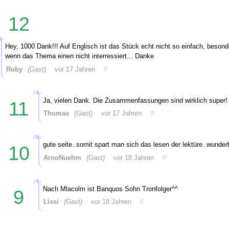
12
Hey, 1000 Dank!!! Auf Englisch ist das Stück echt nicht so einfach, besond
wenn das Thema einen nicht interressiert... Danke
Ruby
(Gast)
vor 17 Jahren
#
Ja, vielen Dank. Die Zusammenfassungen sind wirklich super!
11
Thomas
(Gast)
vor 17 Jahren
#
gute seite..somit spart man sich das lesen der lektüre..wunder
10
ArnoNuehm
(Gast)
vor 18 Jahren
#
Nach Mlacolm ist Banquos Sohn Tronfolger^^
9
Lissi
(Gast)
vor 18 Jahren
#