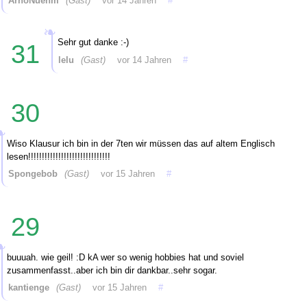
ArnoNuehm
(Gast)
vor 14 Jahren
#
Sehr gut danke :-)
31
lelu
(Gast)
vor 14 Jahren
#
30
Wiso Klausur ich bin in der 7ten wir müssen das auf altem Englisch
lesen!!!!!!!!!!!!!!!!!!!!!!!!!!!!!!
Spongebob
(Gast)
vor 15 Jahren
#
29
buuuah. wie geil! :D kA wer so wenig hobbies hat und soviel
zusammenfasst..aber ich bin dir dankbar..sehr sogar.
kantienge
(Gast)
vor 15 Jahren
#