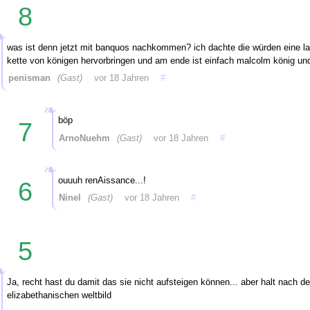
8
was ist denn jetzt mit banquos nachkommen? ich dachte die würden eine l
kette von königen hervorbringen und am ende ist einfach malcolm könig un
penisman
(Gast)
vor 18 Jahren
#
böp
7
ArnoNuehm
(Gast)
vor 18 Jahren
#
ouuuh renAissance...!
6
Ninel
(Gast)
vor 18 Jahren
#
5
Ja, recht hast du damit das sie nicht aufsteigen können... aber halt nach d
elizabethanischen weltbild