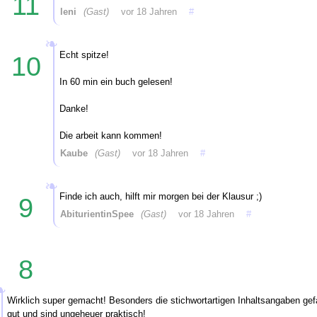
11
leni
(Gast)
vor 18 Jahren
#
Echt spitze!
10
In 60 min ein buch gelesen!
Danke!
Die arbeit kann kommen!
Kaube
(Gast)
vor 18 Jahren
#
Finde ich auch, hilft mir morgen bei der Klausur ;)
9
AbiturientinSpee
(Gast)
vor 18 Jahren
#
8
Wirklich super gemacht! Besonders die stichwortartigen Inhaltsangaben gefa
gut und sind ungeheuer praktisch!