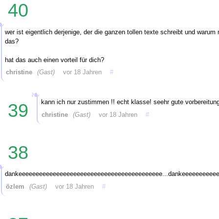
40
wer ist eigentlich derjenige, der die ganzen tollen texte schreibt und waru
das?
hat das auch einen vorteil für dich?
christine
(Gast)
vor 18 Jahren
#
kann ich nur zustimmen !! echt klasse! seehr gute vorbereitungs
39
christine
(Gast)
vor 18 Jahren
#
38
dankeeeeeeeeeeeeeeeeeeeeeeeeeeeeeeeeeeeeeeeeee...dankeeeeeeeeee
özlem
(Gast)
vor 18 Jahren
#