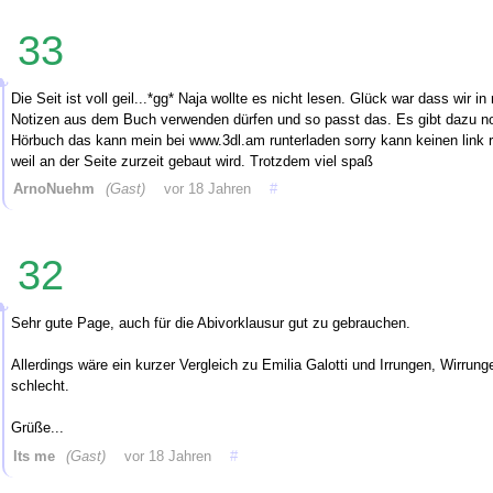
33
Die Seit ist voll geil...*gg* Naja wollte es nicht lesen. Glück war dass wir in 
Notizen aus dem Buch verwenden dürfen und so passt das. Es gibt dazu n
Hörbuch das kann mein bei www.3dl.am runterladen sorry kann keinen link
weil an der Seite zurzeit gebaut wird. Trotzdem viel spaß
ArnoNuehm
(Gast)
vor 18 Jahren
#
32
Sehr gute Page, auch für die Abivorklausur gut zu gebrauchen.
Allerdings wäre ein kurzer Vergleich zu Emilia Galotti und Irrungen, Wirrung
schlecht.
Grüße...
Its me
(Gast)
vor 18 Jahren
#