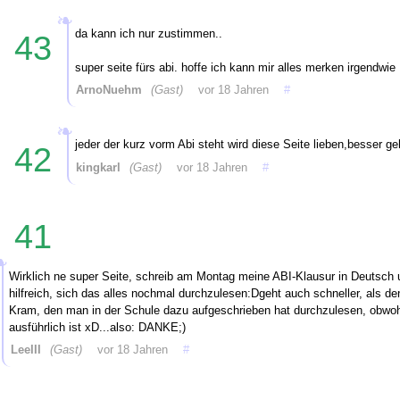
da kann ich nur zustimmen..
43
super seite fürs abi. hoffe ich kann mir alles merken irgendwie 
ArnoNuehm
(Gast)
vor 18 Jahren
#
jeder der kurz vorm Abi steht wird diese Seite lieben,besser geh
42
kingkarl
(Gast)
vor 18 Jahren
#
41
Wirklich ne super Seite, schreib am Montag meine ABI-Klausur in Deutsch u
hilfreich, sich das alles nochmal durchzulesen:Dgeht auch schneller, als d
Kram, den man in der Schule dazu aufgeschrieben hat durchzulesen, obwo
ausführlich ist xD...also: DANKE;)
LeeIII
(Gast)
vor 18 Jahren
#