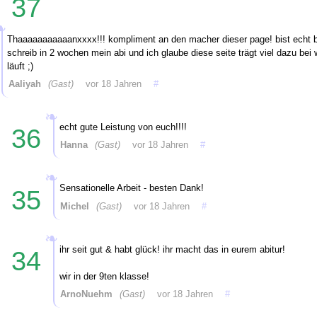
37
Thaaaaaaaaaaanxxxx!!! kompliment an den macher dieser page! bist echt b
schreib in 2 wochen mein abi und ich glaube diese seite trägt viel dazu bei
läuft ;)
Aaliyah
(Gast)
vor 18 Jahren
#
echt gute Leistung von euch!!!!
36
Hanna
(Gast)
vor 18 Jahren
#
Sensationelle Arbeit - besten Dank!
35
Michel
(Gast)
vor 18 Jahren
#
ihr seit gut & habt glück! ihr macht das in eurem abitur!
34
wir in der 9ten klasse!
ArnoNuehm
(Gast)
vor 18 Jahren
#