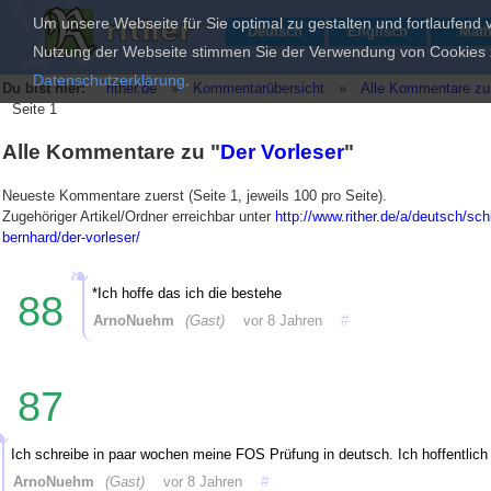
Um unsere Webseite für Sie optimal zu gestalten und fortlaufend
Deutsch
Englisch
Mat
Nutzung der Webseite stimmen Sie der Verwendung von Cookies zu
Datenschutzerklärung
.
Du bist hier:
rither.de
»
Kommentarübersicht
»
Alle Kommentare zu 
Seite 1
Alle Kommentare zu "
Der Vorleser
"
Neueste Kommentare zuerst (Seite 1, jeweils 100 pro Seite).
Zugehöriger Artikel/Ordner erreichbar unter
http://www.rither.de/a/deutsch/schl
bernhard/der-vorleser/
*Ich hoffe das ich die bestehe
88
ArnoNuehm
(Gast)
vor 8 Jahren
#
87
Ich schreibe in paar wochen meine FOS Prüfung in deutsch. Ich hoffentlich
ArnoNuehm
(Gast)
vor 8 Jahren
#