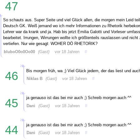
47
So schauts aus. Super Seite und viel Glück allen, die morgen mein Leid tei
Deutsch GK. Weiß jemand wo ich mehr Informationen zu Rhetorik herbek
Lehrer war da krank und ja. Hab bis jetzt Emilia Galotti und Vorleser umfas
bearbeitet. Irrungen, Wirrungen wollte ich größtenteils rauslassen und nicht
vertiefen. Nur wie gesagt: WOHER DÖ RHETORIK?
bluboO0o0Oo00
(Gast)
vor 18 Jahren
#
Bis morgen früh, wa ;) Viel Glück jedem, der das liest und auch
46
Niklas B
(Gast)
vor 18 Jahren
#
ja genauso ist das bei mir auch ;) Schreib morgen auch ^^
45
Dani
(Gast)
vor 18 Jahren
#
ja genauso ist das bei mir auch ;) Schreib morgen auch ^^
44
Dani
(Gast)
vor 18 Jahren
#