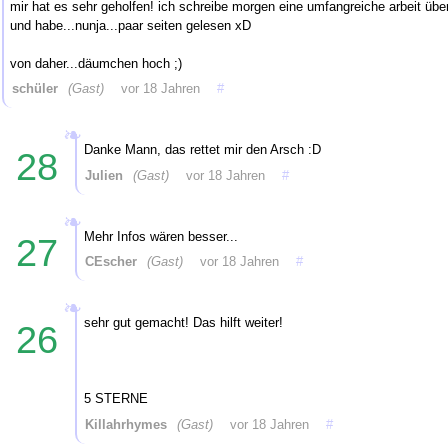
mir hat es sehr geholfen! ich schreibe morgen eine umfangreiche arbeit üb
und habe...nunja...paar seiten gelesen xD
von daher...däumchen hoch ;)
schüler
(Gast)
vor 18 Jahren
#
Danke Mann, das rettet mir den Arsch :D
28
Julien
(Gast)
vor 18 Jahren
#
Mehr Infos wären besser...
27
CEscher
(Gast)
vor 18 Jahren
#
sehr gut gemacht! Das hilft weiter!
26
5 STERNE
Killahrhymes
(Gast)
vor 18 Jahren
#