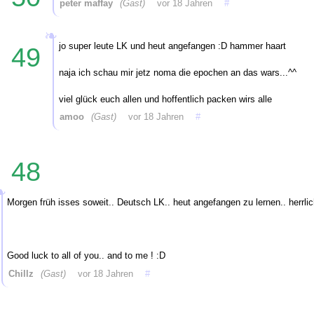
peter maffay
(Gast)
vor 18 Jahren
#
jo super leute LK und heut angefangen :D hammer haart
49
naja ich schau mir jetz noma die epochen an das wars...^^
viel glück euch allen und hoffentlich packen wirs alle
amoo
(Gast)
vor 18 Jahren
#
48
Morgen früh isses soweit.. Deutsch LK.. heut angefangen zu lernen.. herrli
Good luck to all of you.. and to me ! :D
Chillz
(Gast)
vor 18 Jahren
#