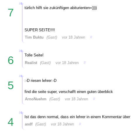
türlich hilft sie zukünftigen abiturienten=))))
7
SUPER SEITE!!!!
Tim Buktu
(Gast)
vor 18 Jahren
#
Tolle Seite!
6
Realist
(Gast)
vor 18 Jahren
#
:-D riesen lehrer:-D
5
find die seite super, verschafft einen guten überblick
ArnoNuehm
(Gast)
vor 18 Jahren
#
Ist das denn normal, dass ein lehrer in einem Kommentar über
4
asdf
(Gast)
vor 18 Jahren
#