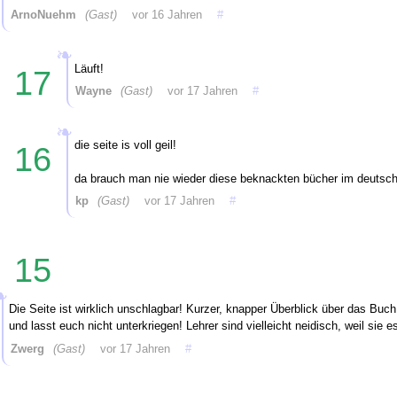
ArnoNuehm
(Gast)
vor 16 Jahren
#
Läuft!
17
Wayne
(Gast)
vor 17 Jahren
#
die seite is voll geil!
16
da brauch man nie wieder diese beknackten bücher im deutsch
kp
(Gast)
vor 17 Jahren
#
15
Die Seite ist wirklich unschlagbar! Kurzer, knapper Überblick über das Buch,
und lasst euch nicht unterkriegen! Lehrer sind vielleicht neidisch, weil sie e
Zwerg
(Gast)
vor 17 Jahren
#