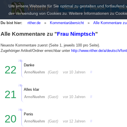
Um unsere Webseite für Sie optimal zu gestalten und fortlaufen
Deutsch
Englisch
Mat
der Verwendung von Cookies zu. Weitere Informationen zu Cookie
Du bist hier:
rither.de
»
Kommentarübersicht
»
Alle Kommentare zu
Alle Kommentare zu "
Frau Nimptsch
"
Neueste Kommentare zuerst (Seite 1, jeweils 100 pro Seite).
Zugehöriger Artikel/Ordner erreichbar unter
http://www.rither.de/a/deutsch/fo
Danke
22
ArnoNuehm
(Gast)
vor 10 Jahren
#
Alles klar
21
ArnoNuehm
(Gast)
vor 10 Jahren
#
Penis
20
ArnoNuehm
(Gast)
vor 12 Jahren
#