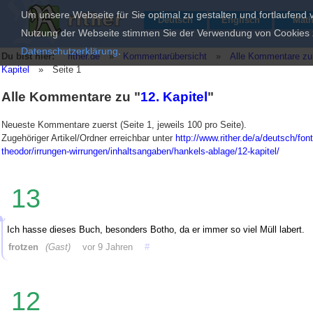
Um unsere Webseite für Sie optimal zu gestalten und fortlaufend
Deutsch
Englisch
Mat
Nutzung der Webseite stimmen Sie der Verwendung von Cookies zu
Datenschutzerklärung
.
Du bist hier:
rither.de
»
Kommentarübersicht
»
Alle Kommentare zu
Kapitel
»
Seite 1
Alle Kommentare zu "
12. Kapitel
"
Neueste Kommentare zuerst (Seite 1, jeweils 100 pro Seite).
Zugehöriger Artikel/Ordner erreichbar unter
http://www.rither.de/a/deutsch/fon
theodor/irrungen-wirrungen/inhaltsangaben/hankels-ablage/12-kapitel/
13
Ich hasse dieses Buch, besonders Botho, da er immer so viel Müll labert.
frotzen
(Gast)
vor 9 Jahren
#
12