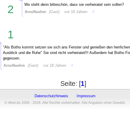
Wo steht denn bitteschön, dass sie verheiratet sein sollen?
2
ArnoNuehm
(Gast)
vor 18 Jahren
#
1
"Als Botho kommt setzen sie sich ans Fenster und genießen den herrliche
Ausblick und die Ruhe" Sie sind nicht verheiratet!!! Außerdem hat Botho Fi
gegessen.
ArnoNuehm
(Gast)
vor 18 Jahren
#
Seite: [
1
]
Datenschutzhinweis
Impressum
© rither.de 2006 - 2026. Alle Rechte vorbehalten. Alle Angaben ohne Gewähr.