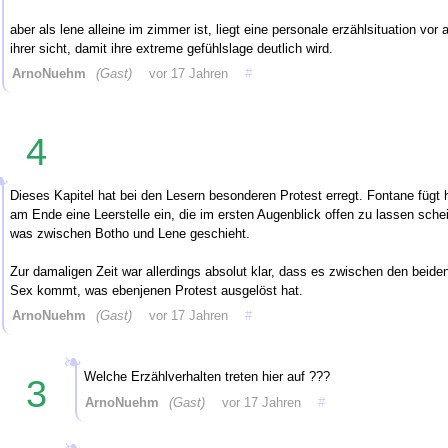
aber als lene alleine im zimmer ist, liegt eine personale erzählsituation vor 
ihrer sicht, damit ihre extreme gefühlslage deutlich wird.
ArnoNuehm
(Gast)
vor 17 Jahren
#
4
Dieses Kapitel hat bei den Lesern besonderen Protest erregt. Fontane fügt h
am Ende eine Leerstelle ein, die im ersten Augenblick offen zu lassen schei
was zwischen Botho und Lene geschieht.
Zur damaligen Zeit war allerdings absolut klar, dass es zwischen den beid
Sex kommt, was ebenjenen Protest ausgelöst hat.
ArnoNuehm
(Gast)
vor 17 Jahren
#
Welche Erzählverhalten treten hier auf ???
3
ArnoNuehm
(Gast)
vor 17 Jahren
#