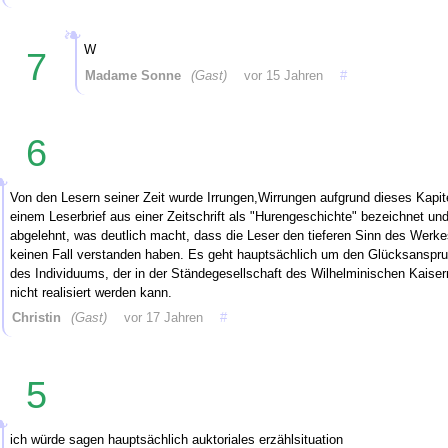
W
7
Madame Sonne
(Gast)
vor 15 Jahren
#
6
Von den Lesern seiner Zeit wurde Irrungen,Wirrungen aufgrund dieses Kapite
einem Leserbrief aus einer Zeitschrift als "Hurengeschichte" bezeichnet und
abgelehnt, was deutlich macht, dass die Leser den tieferen Sinn des Werke
keinen Fall verstanden haben. Es geht hauptsächlich um den Glücksanspr
des Individuums, der in der Ständegesellschaft des Wilhelminischen Kaiser
nicht realisiert werden kann.
Christin
(Gast)
vor 17 Jahren
#
5
ich würde sagen hauptsächlich auktoriales erzählsituation