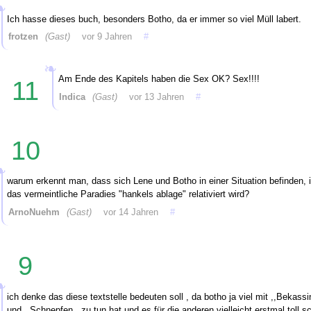
Ich hasse dieses buch, besonders Botho, da er immer so viel Müll labert.
frotzen
(Gast)
vor 9 Jahren
#
Am Ende des Kapitels haben die Sex OK? Sex!!!!
11
Indica
(Gast)
vor 13 Jahren
#
10
warum erkennt man, dass sich Lene und Botho in einer Situation befinden, i
das vermeintliche Paradies "hankels ablage" relativiert wird?
ArnoNuehm
(Gast)
vor 14 Jahren
#
9
ich denke das diese textstelle bedeuten soll , da botho ja viel mit ,,Bekassi
und ,,Schnepfen,, zu tun hat und es für die anderen vielleicht erstmal toll s