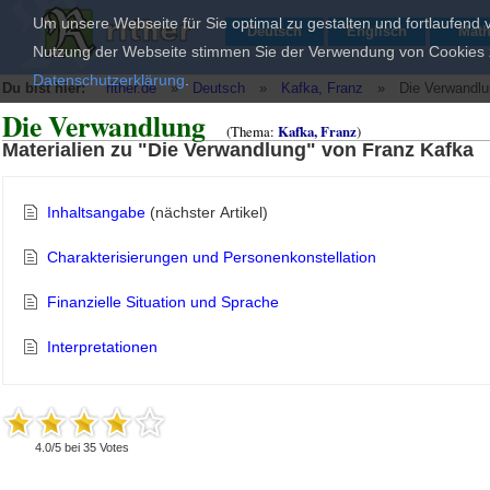
Um unsere Webseite für Sie optimal zu gestalten und fortlaufend
Deutsch
Englisch
Mat
Nutzung der Webseite stimmen Sie der Verwendung von Cookies zu
Datenschutzerklärung
.
Du bist hier:
rither.de
»
Deutsch
»
Kafka, Franz
»
Die Verwandl
Die Verwandlung
(Thema:
Kafka, Franz
)
Materialien zu "Die Verwandlung" von Franz Kafka
Inhaltsangabe
(nächster Artikel)
Charakterisierungen und Personenkonstellation
Finanzielle Situation und Sprache
Interpretationen
4.0
/
5
bei
35
Votes