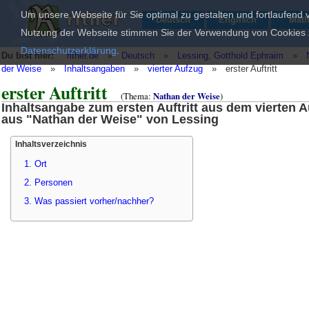
Um unsere Webseite für Sie optimal zu gestalten und fortlaufend
Deutsch
Englisch
Mat
Nutzung der Webseite stimmen Sie der Verwendung von Cookies zu
Datenschutzerklärung
.
Du bist hier:
rither.de
»
Deutsch
»
Lessing, Gotthold Ephraim
»
der Weise
»
Inhaltsangaben
»
vierter Aufzug
»
erster Auftritt
erster Auftritt
(Thema:
Nathan der Weise
)
Inhaltsangabe zum ersten Auftritt aus dem vierten 
aus "Nathan der Weise" von Lessing
Inhaltsverzeichnis
1. Ort
2. Personen
3. Was passiert vorher/nachher?