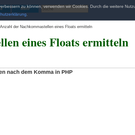
d verbessern zu können, verwenden wir Cookies. Durch die weitere Nu
he
Mehr
hutzerklärung
.
»
Anzahl der Nachkommastellen eines Floats ermitteln
en eines Floats ermitteln
llen nach dem Komma in PHP