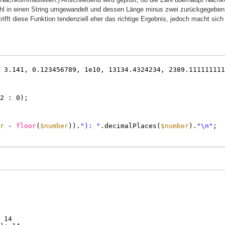
e Zahl in einen String umgewandelt und dessen Länge minus zwei zurückgegeben
 trifft diese Funktion tendenziell eher das richtige Ergebnis, jedoch macht sic
 3.141, 0.123456789, 1e10, 13134.4324234, 2389.111111111
2 : 0);
r
- 
floor
(
$number
)).
"): "
.decimalPlaces(
$number
).
"\n"
;
 14