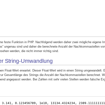
eine feste Funktion in PHP. Nachfolgend werden daher zwei mögliche eigene 
r aus” ungenau sind und daher die berechnete Anzahl der Nachkommastellen vo
sehen werden, die nicht immer richtig sind.
er String-Umwandlung
inen Float-Wert erwartet. Dieser Float-Wert wird in einen String umgewandelt.
 zur Gesamtlänge des Strings die Anzahl der Nachkommastellen berechnet. W
nd angepasst werden. Bei Zahlen mit sehr vielen Stellen werden falsche Er
 3.141, 0.123456789, 1e10, 13134.4324234, 2389.111111111