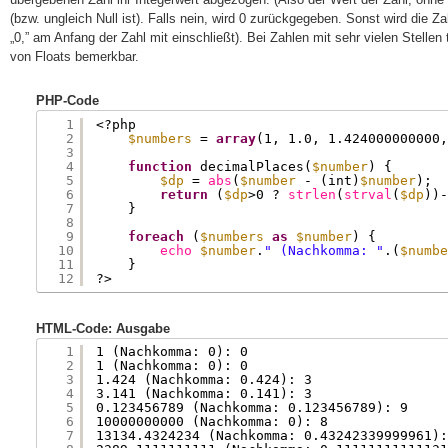
(bzw. ungleich Null ist). Falls nein, wird 0 zurückgegeben. Sonst wird di
„0,” am Anfang der Zahl mit einschließt). Bei Zahlen mit sehr vielen Stellen
von Floats bemerkbar.
PHP-Code
1
<?php
2
$numbers
= 
array
(1, 1.0, 1.424000000000,
3
4
function
decimalPlaces(
$number
) {
5
$dp
= 
abs
(
$number
- (int)
$number
);
6
return
(
$dp
>0 ? 
strlen
(
strval
(
$dp
))-
7
}
8
9
foreach
(
$numbers
as
$number
) {
10
echo
$number
.
" (Nachkomma: "
.(
$numbe
11
}
12
?>
HTML-Code: Ausgabe
1
1 (Nachkomma: 0): 0
2
1 (Nachkomma: 0): 0
3
1.424 (Nachkomma: 0.424): 3
4
3.141 (Nachkomma: 0.141): 3
5
0.123456789 (Nachkomma: 0.123456789): 9
6
10000000000 (Nachkomma: 0): 8
7
13134.4324234 (Nachkomma: 0.43242339999961):