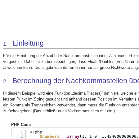
Einleitung
1.
Für die Ermittlung der Anzahl der Nachkommastellen einer Zahl existiert k
vorgestellt. Dabei ist zu berücksichtigen, dass Floats/Doubles „von Natu
abweichen kann. Die Ergebnisse dürfen daher nur als grobe Richtwerte ange
Berechnung der Nachkommastellen üb
2.
In diesem Beispiel wird eine Funktion „decimalPlaces()” definiert, welche e
letzten Punkt im String gesucht und anhand dessen Position im Verhältnis
ein Komma als Trennzeichen verwendet, dann muss die Funktion entspreche
zurückgegeben. (Das schließt auch Vorkommastellen mit ein!)
PHP-Code
1
<?php
2
$numbers
= 
array
(1, 1.0, 1.424000000000,