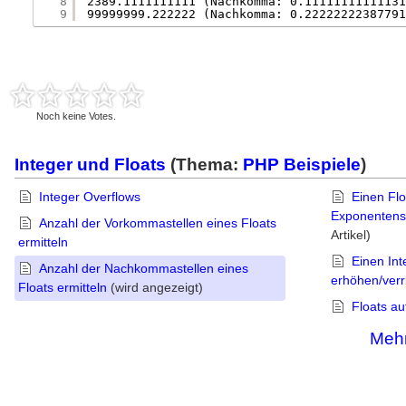
8
2389.1111111111 (Nachkomma: 0.11111111111131
9
99999999.222222 (Nachkomma: 0.22222222387791
Noch keine Votes.
Integer und Floats
(Thema:
PHP Beispiele
)
Integer Overflows
Einen Flo
Exponentensc
Anzahl der Vorkommastellen eines Floats
Artikel)
ermitteln
Einen Int
Anzahl der Nachkommastellen eines
erhöhen/verr
Floats ermitteln
(wird angezeigt)
Floats au
Mehr