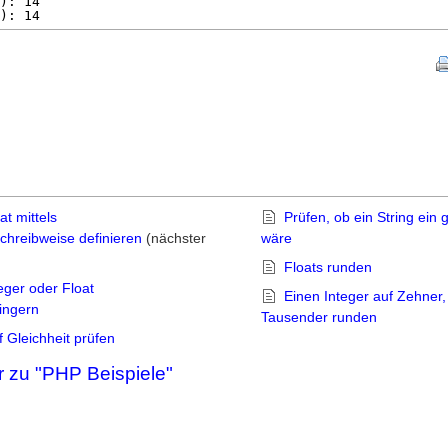
): 14
): 14
at mittels
Prüfen, ob ein String ein g
hreibweise definieren
(nächster
wäre
Floats runden
eger oder Float
Einen Integer auf Zehner
ingern
Tausender runden
f Gleichheit prüfen
 zu "PHP Beispiele"