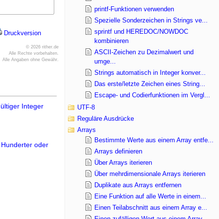
printf-Funktionen verwenden
Spezielle Sonderzeichen in Strings ve...
sprintf und HEREDOC/NOWDOC
Druckversion
kombinieren
© 2026 rither.de
ASCII-Zeichen zu Dezimalwert und
Alle Rechte vorbehalten.
Alle Angaben ohne Gewähr.
umge...
Strings automatisch in Integer konver...
Das erste/letzte Zeichen eines String...
Escape- und Codierfunktionen im Vergl...
ültiger Integer
UTF-8
Reguläre Ausdrücke
Arrays
Bestimmte Werte aus einem Array entfe...
, Hunderter oder
Arrays definieren
Über Arrays iterieren
Über mehrdimensionale Arrays iterieren
Duplikate aus Arrays entfernen
Eine Funktion auf alle Werte in einem...
Einen Teilabschnitt aus einem Array e...
Einen zufälligen Wert aus einem Array...