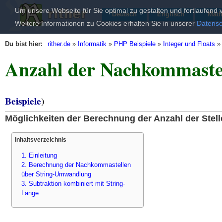
Um unsere Webseite für Sie optimal zu gestalten und fortlaufen
Deutsch
Englisch
Mat
Weitere Informationen zu Cookies erhalten Sie in unserer
Datensc
Du bist hier:
rither.de
»
Informatik
»
PHP Beispiele
»
Integer und Floats
Anzahl der Nachkommastell
Beispiele
)
Möglichkeiten der Berechnung der Anzahl der Ste
Inhaltsverzeichnis
1. Einleitung
2. Berechnung der Nachkommastellen
über String-Umwandlung
3. Subtraktion kombiniert mit String-
Länge