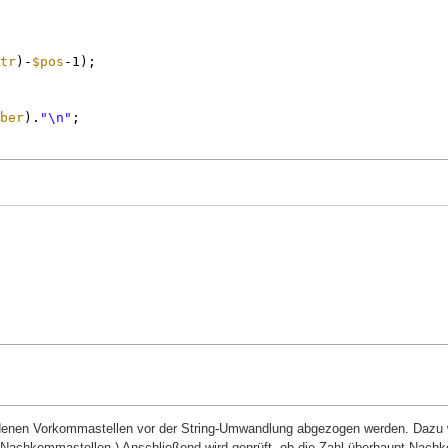
tr
)-
$pos
-1);
ber
).
"\n"
;
ndenen Vorkommastellen vor der String-Umwandlung abgezogen werden. Dazu 
e Nachkommastellen.) Anschließend wird geprüft, ob die Zahl überhaupt Nach