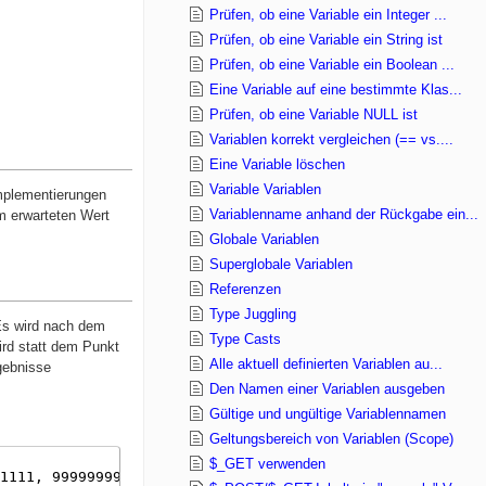
Prüfen, ob eine Variable ein Integer ...
Prüfen, ob eine Variable ein String ist
Prüfen, ob eine Variable ein Boolean ...
Eine Variable auf eine bestimmte Klas...
Prüfen, ob eine Variable NULL ist
Variablen korrekt vergleichen (== vs....
Eine Variable löschen
Variable Variablen
Implementierungen
Variablenname anhand der Rückgabe ein...
m erwarteten Wert
Globale Variablen
Superglobale Variablen
Referenzen
Type Juggling
 Es wird nach dem
Type Casts
ird statt dem Punkt
Alle aktuell definierten Variablen au...
gebnisse
Den Namen einer Variablen ausgeben
Gültige und ungültige Variablennamen
Geltungsbereich von Variablen (Scope)
$_GET verwenden
1111, 99999999.2222222222);