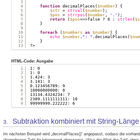
3
4
function
decimalPlaces(
$number
) {
5
$str
= 
strval
(
$number
);
6
$pos
= 
strrpos
(
$number
, 
'.'
);
7
return
(
$pos
===false ? 0 : 
strlen
(
$s
8
}
9
10
foreach
(
$numbers
as
$number
) {
11
echo
$number
.
": "
.decimalPlaces(
$num
12
}
13
?>
HTML-Code: Ausgabe
1
1: 0
2
1: 0
3
1.424: 3
4
3.141: 3
5
0.123456789: 9
6
10000000000: 0
7
13134.4324234: 7
8
2389.1111111111: 10
9
99999999.222222: 6
Subtraktion kombiniert mit String-Länge
3.
Im nächsten Beispiel wird „decimalPlaces()” angepasst, sodass die vorha
übergebenen Zahl ihr Integerwert abgezogen. (Also der Wert der Zahl, ohn