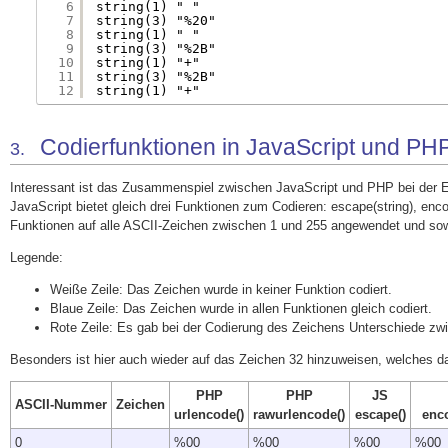
6
string(1) " "
7
string(3) "%20"
8
string(1) " "
9
string(3) "%2B"
10
string(1) "+"
11
string(3) "%2B"
12
string(1) "+"
Codierfunktionen in JavaScript und PHP
3.
Interessant ist das Zusammenspiel zwischen JavaScript und PHP bei der E
JavaScript bietet gleich drei Funktionen zum Codieren: escape(string), en
Funktionen auf alle ASCII-Zeichen zwischen 1 und 255 angewendet und sowoh
Legende:
Weiße Zeile: Das Zeichen wurde in keiner Funktion codiert.
Blaue Zeile: Das Zeichen wurde in allen Funktionen gleich codiert.
Rote Zeile: Es gab bei der Codierung des Zeichens Unterschiede zw
Besonders ist hier auch wieder auf das Zeichen 32 hinzuweisen, welches da
PHP
PHP
JS
ASCII-Nummer
Zeichen
urlencode()
rawurlencode()
escape()
enc
0
%00
%00
%00
%00