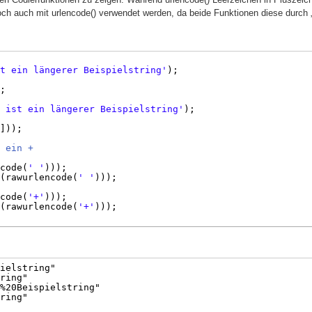
och auch mit urlencode() verwendet werden, da beide Funktionen diese durch
t ein längerer Beispielstring'
);
;
 ist ein längerer Beispielstring'
);
]));
 ein +
code(
' '
)));
(rawurlencode(
' '
)));
code(
'+'
)));
(rawurlencode(
'+'
)));
ielstring"
ring"
%20Beispielstring"
ring"