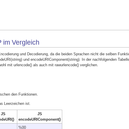
 im Vergleich
ncodierung und Decodierung, da die beiden Sprachen nicht die selben Funkt
codeURI(string) und encodeURIComponent(string). In der nachfolgenden Tabelle
l mit urlencode() als auch mit rawurlencode() verglichen.
ischen den Funktionen.
s Leerzeichen ist.
JS
JS
odeURI()
encodeURIComponent()
%00