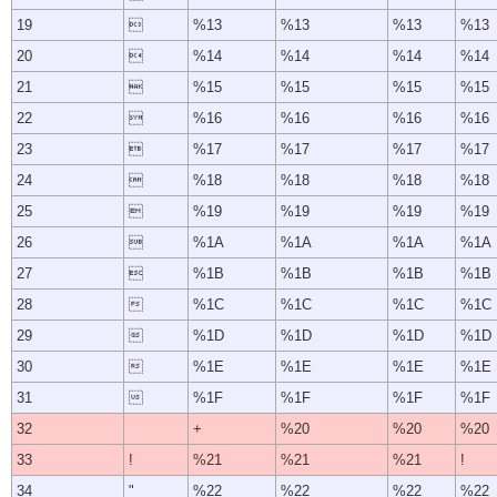
19

%13
%13
%13
%13
20

%14
%14
%14
%14
21

%15
%15
%15
%15
22

%16
%16
%16
%16
23

%17
%17
%17
%17
24

%18
%18
%18
%18
25

%19
%19
%19
%19
26

%1A
%1A
%1A
%1A
27

%1B
%1B
%1B
%1B
28

%1C
%1C
%1C
%1C
29

%1D
%1D
%1D
%1D
30

%1E
%1E
%1E
%1E
31

%1F
%1F
%1F
%1F
32
+
%20
%20
%20
33
!
%21
%21
%21
!
34
"
%22
%22
%22
%22