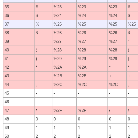
35
#
%23
%23
%23
#
36
$
%24
%24
%24
$
37
%
%25
%25
%25
%25
38
&
%26
%26
%26
&
39
'
%27
%27
%27
'
40
(
%28
%28
%28
(
41
)
%29
%29
%29
)
42
*
%2A
%2A
*
*
43
+
%2B
%2B
+
+
44
,
%2C
%2C
%2C
,
45
-
-
-
-
-
46
.
.
.
.
.
47
/
%2F
%2F
/
/
48
0
0
0
0
0
49
1
1
1
1
1
50
2
2
2
2
2