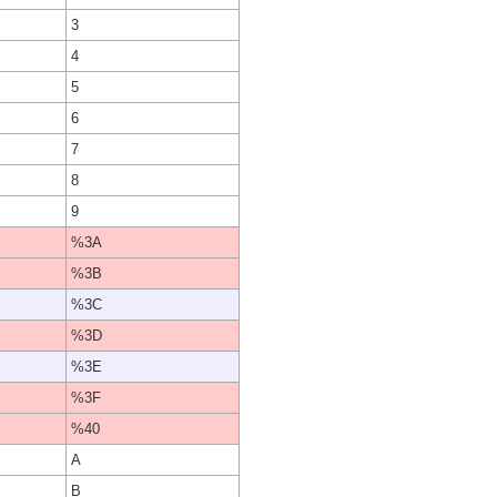
3
4
5
6
7
8
9
%3A
%3B
%3C
%3D
%3E
%3F
%40
A
B