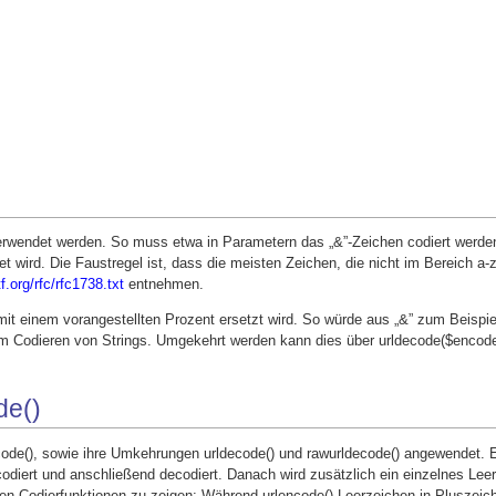
erwendet werden. So muss etwa in Parametern das „&”-Zeichen codiert werde
wird. Die Faustregel ist, dass die meisten Zeichen, die nicht im Bereich a-z
f.org/rfc/rfc1738.txt
entnehmen.
it einem vorangestellten Prozent ersetzt wird. So würde aus „&” zum Beispie
um Codieren von Strings. Umgekehrt werden kann dies über urldecode($encod
de()
ode(), sowie ihre Umkehrungen urldecode() und rawurldecode() angewendet. Es
codiert und anschließend decodiert. Danach wird zusätzlich ein einzelnes Lee
en Codierfunktionen zu zeigen: Während urlencode() Leerzeichen in Pluszei