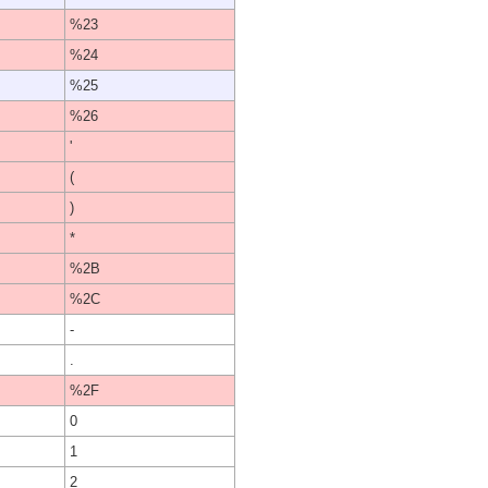
%23
%24
%25
%26
'
(
)
*
%2B
%2C
-
.
%2F
0
1
2