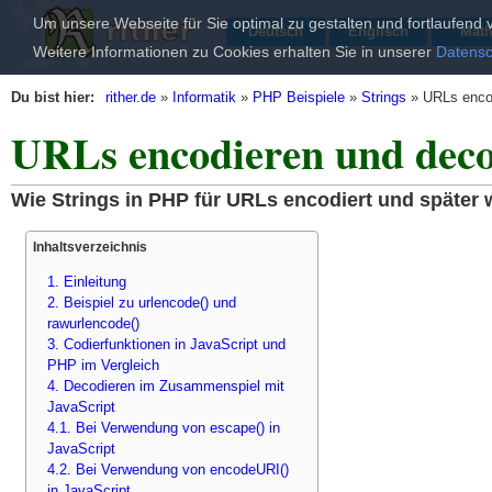
Um unsere Webseite für Sie optimal zu gestalten und fortlaufen
Deutsch
Englisch
Mat
Weitere Informationen zu Cookies erhalten Sie in unserer
Datensc
Du bist hier:
rither.de
»
Informatik
»
PHP Beispiele
»
Strings
»
URLs enco
URLs encodieren und dec
Wie Strings in PHP für URLs encodiert und später
Inhaltsverzeichnis
1. Einleitung
2. Beispiel zu urlencode() und
rawurlencode()
3. Codierfunktionen in JavaScript und
PHP im Vergleich
4. Decodieren im Zusammenspiel mit
JavaScript
4.1. Bei Verwendung von escape() in
JavaScript
4.2. Bei Verwendung von encodeURI()
in JavaScript