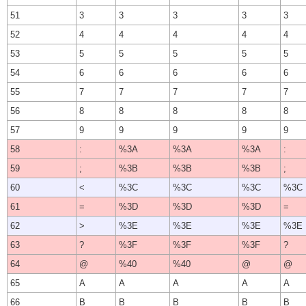
51
3
3
3
3
3
52
4
4
4
4
4
53
5
5
5
5
5
54
6
6
6
6
6
55
7
7
7
7
7
56
8
8
8
8
8
57
9
9
9
9
9
58
:
%3A
%3A
%3A
:
59
;
%3B
%3B
%3B
;
60
<
%3C
%3C
%3C
%3C
61
=
%3D
%3D
%3D
=
62
>
%3E
%3E
%3E
%3E
63
?
%3F
%3F
%3F
?
64
@
%40
%40
@
@
65
A
A
A
A
A
66
B
B
B
B
B