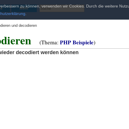
d verbessern zu können, verwenden wir Cookies. Durch die weitere Nu
he
Mehr
hutzerklärung
.
dieren und decodieren
odieren
PHP Beispiele
(Thema:
)
 wieder decodiert werden können