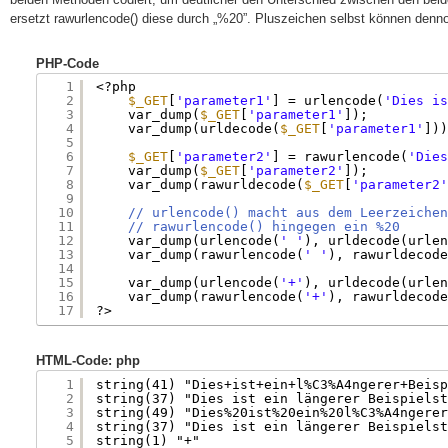
ersetzt rawurlencode() diese durch „%20”. Pluszeichen selbst können denn
PHP-Code
1
<?php
2
$_GET
[
'parameter1'
] = urlencode(
'Dies is
3
var_dump(
$_GET
[
'parameter1'
]);
4
var_dump(urldecode(
$_GET
[
'parameter1'
]))
5
6
$_GET
[
'parameter2'
] = rawurlencode(
'Dies
7
var_dump(
$_GET
[
'parameter2'
]);
8
var_dump(rawurldecode(
$_GET
[
'parameter2'
9
10
// urlencode() macht aus dem Leerzeichen
11
// rawurlencode() hingegen ein %20
12
var_dump(urlencode(
' '
), urldecode(urlen
13
var_dump(rawurlencode(
' '
), rawurldecode
14
15
var_dump(urlencode(
'+'
), urldecode(urlen
16
var_dump(rawurlencode(
'+'
), rawurldecode
17
?>
HTML-Code: php
1
string(41) "Dies+ist+ein+l%C3%A4ngerer+Beisp
2
string(37) "Dies ist ein längerer Beispielst
3
string(49) "Dies%20ist%20ein%20l%C3%A4ngerer
4
string(37) "Dies ist ein längerer Beispielst
5
string(1) "+"