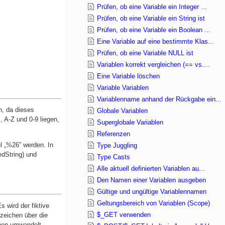
Prüfen, ob eine Variable ein Integer ...
Prüfen, ob eine Variable ein String ist
Prüfen, ob eine Variable ein Boolean ...
Eine Variable auf eine bestimmte Klas...
Prüfen, ob eine Variable NULL ist
Variablen korrekt vergleichen (== vs....
Eine Variable löschen
Variable Variablen
Variablenname anhand der Rückgabe ein...
n, da dieses
Globale Variablen
, A-Z und 0-9 liegen,
Superglobale Variablen
Referenzen
l „%26” werden. In
Type Juggling
edString) und
Type Casts
Alle aktuell definierten Variablen au...
Den Namen einer Variablen ausgeben
Gültige und ungültige Variablennamen
Geltungsbereich von Variablen (Scope)
 wird der fiktive
$_GET verwenden
rzeichen über die
chen umwandelt,