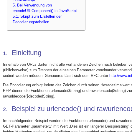
5. Bei Verwendung von
encodeURIComponent() in JavaScript
5.1. Skript zum Erstellen der
Decodierungstabellen
Einleitung
1.
Innerhalb von URLs dürfen nicht alle vorhandenen Zeichen nach belieben v
(üblicherweise) zum Trennen der einzelnen Parameter voneinander verwendet 
codiert werden müssen. Genaueres lässt sich dem RFC unter
http://www.iet
Die Encodierung erfolgt indem das Zeichen durch seinen Hexadezimalwert m
PHP dienen die Funktionen urlencode($string) und rawurlencode($string) z
rawurldecode($decodedString).
Beispiel zu urlencode() und rawurlenco
2.
Im nachfolgenden Beispiel werden die Funktionen urlencode() und rawurlenc
GET-Parameter „parameter1” mit Wert „Dies ist ein längerer Beispielstring” 
beiden Methoden codiert, um deutlicher den Unterschied zwischen den beid