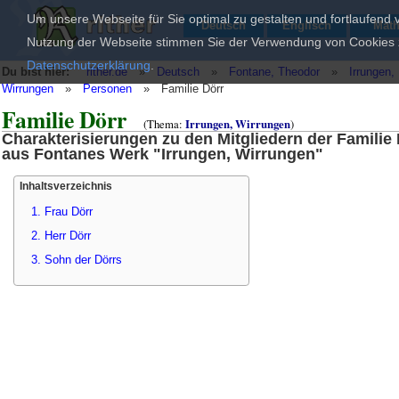
Um unsere Webseite für Sie optimal zu gestalten und fortlaufend
Deutsch
Englisch
Mat
Nutzung der Webseite stimmen Sie der Verwendung von Cookies zu
Datenschutzerklärung
.
Du bist hier:
rither.de
»
Deutsch
»
Fontane, Theodor
»
Irrungen,
Wirrungen
»
Personen
»
Familie Dörr
Familie Dörr
(Thema:
Irrungen, Wirrungen
)
Charakterisierungen zu den Mitgliedern der Familie
aus Fontanes Werk "Irrungen, Wirrungen"
Inhaltsverzeichnis
1. Frau Dörr
2. Herr Dörr
3. Sohn der Dörrs