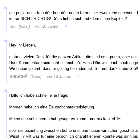
der punkt dass frau dörr herr dörr nur in form einer zweckehe geheiratet 
ist so NICHT RICHTIG! Dörrs lieben sich trotzdem siehe Kapitel 2
lou
(Gast)
vor 16 Jahren
#
Hey ihr Lieben,
erstmal vielen Dank für die ganzen Artikel, die sind echt prima, aber auc
User-Kommentare sind echt hilfreich. Zu Hans Dörr wollte ich noch sage
Wir haben gelernt, dass er geistig behindert ist. Stimmt das? Liebe Grüß
BRISCHÄ
(Gast)
vor 16 Jahren
#
Hallo ich habe schnell eine frage:
Morgen habe ich eine Deutschcharakterisierung.
Meine deutschlehrerrin hat gesagt es kommt nur bis kapitel 16
über die beziehung zwischen botho und lene haben wir schon geschreib
Wisst ihr vllt was für eine person ich charaktierieren könnte was sinn bi