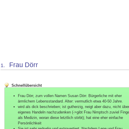
Frau Dörr
1.
Schnellübersicht
Frau Dörr, zum vollen Namen Susan Dörr. Bürgerliche mit eher
ärmlichem Lebensstandard. Alter: vermutlich etwa 40-50 Jahre.
wird als dick beschrieben; ist gutherzig, neigt aber dazu, nicht über
eigenes Handeln nachzudenken (->gibt Frau Nimptsch zuviel Finge
als Medizin, woran diese letztlich stirbt); hat eine eher einfache
Persönlichkeit
Sie ist sehr redselig und extrovertiert. Nachdem Lene und Frau