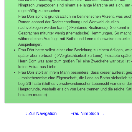
Nimptsch umgezogen sind nimmt sie lange Märsche auf sich, um 
regelmäßig zu besuchen.
Frau Dörr spricht grundsätzlich im berlinerischen Akzent, was auc
Roman anhand der Rechtschreibung und Wortwahl deutlich
nachvollzogen werden kann (->Fontanes Realismus). Sie kennt in
Gesprächen mitunter wenig (thematische) Hemmungen. So macht 
während eines Ausflugs mit Botho und Lene reihenweise sexuelle
Anspielungen.
Frau Dörr hatte selbst einst eine Beziehung zu einem Adligen, wel
später aber zerbrach (->Vergleichbarkeit zu Lene). Heiratete später
Herrn Dörr, was aber zum großen Teil eine Zweckehe war bzw. ist 
keine Heirat aus Liebe.
Frau Dörr stört an ihrem Mann besonders, dass dieser äußerst geiz
- ironischerweise eine Eigenschaft, die Lene an Botho sicherlich s
begrüßt hätte (Bothos verschwenderischer Lebensstil war einer de
Hauptgründe, weshalb er sich von Lene trennen und die reiche Kä
heiraten musste).
↓ Zur Navigation
Frau Nimptsch →