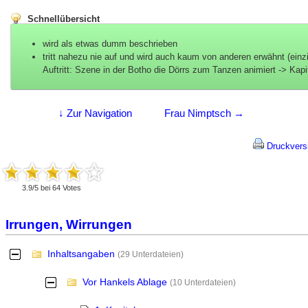
Schnellübersicht
wird als etwas dumm beschrieben
tritt nahezu nie auf und wird auch kaum von anderen erwähnt (einz
Auftritt: Szene in der Botho die Dörrs zum Tanzen animiert -> Kapit
↓ Zur Navigation
Frau Nimptsch →
Druckvers
3.9
/
5
bei
64
Votes
Irrungen, Wirrungen
Inhaltsangaben
-
(29 Unterdateien)
Vor Hankels Ablage
-
(10 Unterdateien)