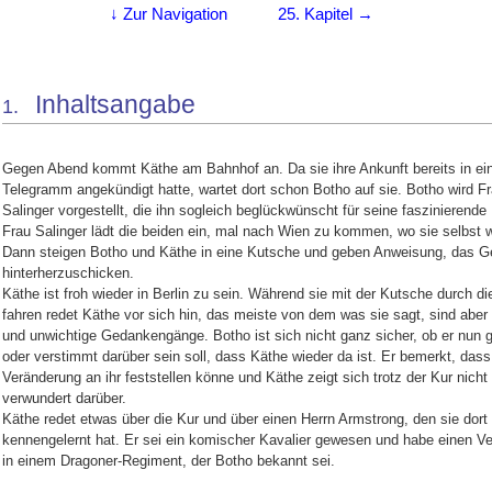
↓ Zur Navigation
25. Kapitel →
Inhaltsangabe
1.
Gegen Abend kommt Käthe am Bahnhof an. Da sie ihre Ankunft bereits in e
Telegramm angekündigt hatte, wartet dort schon Botho auf sie. Botho wird F
Salinger vorgestellt, die ihn sogleich beglückwünscht für seine faszinierende
Frau Salinger lädt die beiden ein, mal nach Wien zu kommen, wo sie selbst 
Dann steigen Botho und Käthe in eine Kutsche und geben Anweisung, das 
hinterherzuschicken.
Käthe ist froh wieder in Berlin zu sein. Während sie mit der Kutsche durch d
fahren redet Käthe vor sich hin, das meiste von dem was sie sagt, sind aber
und unwichtige Gedankengänge. Botho ist sich nicht ganz sicher, ob er nun g
oder verstimmt darüber sein soll, dass Käthe wieder da ist. Er bemerkt, dass
Veränderung an ihr feststellen könne und Käthe zeigt sich trotz der Kur nicht
verwundert darüber.
Käthe redet etwas über die Kur und über einen Herrn Armstrong, den sie dort
kennengelernt hat. Er sei ein komischer Kavalier gewesen und habe einen V
in einem Dragoner-Regiment, der Botho bekannt sei.