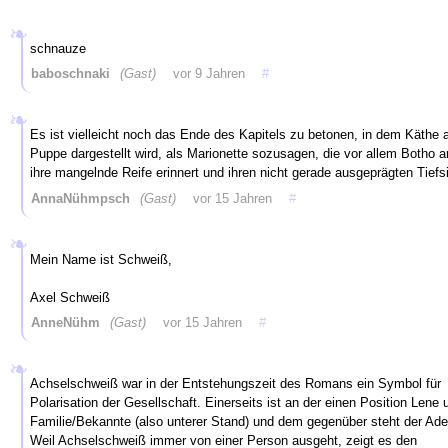
schnauze
baboschnaki
(Gast)
vor 9 Jahren
#
Es ist vielleicht noch das Ende des Kapitels zu betonen, in dem Käthe a
Puppe dargestellt wird, als Marionette sozusagen, die vor allem Botho a
ihre mangelnde Reife erinnert und ihren nicht gerade ausgeprägten Tiefs
AnnaNühmpsch
(Gast)
vor 15 Jahren
#
Mein Name ist Schweiß,
Axel Schweiß
AnneNühm
(Gast)
vor 15 Jahren
#
Achselschweiß war in der Entstehungszeit des Romans ein Symbol für
Polarisation der Gesellschaft. Einerseits ist an der einen Position Lene 
Familie/Bekannte (also unterer Stand) und dem gegenüber steht der Ade
Weil Achselschweiß immer von einer Person ausgeht, zeigt es den