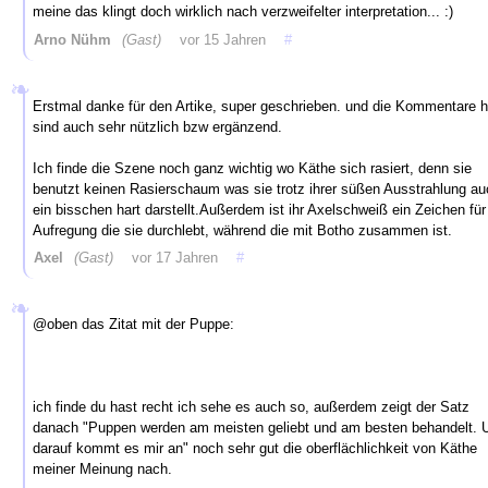
meine das klingt doch wirklich nach verzweifelter interpretation... :)
Arno Nühm
(Gast)
vor 15 Jahren
#
Erstmal danke für den Artike, super geschrieben. und die Kommentare h
sind auch sehr nützlich bzw ergänzend.
Ich finde die Szene noch ganz wichtig wo Käthe sich rasiert, denn sie
benutzt keinen Rasierschaum was sie trotz ihrer süßen Ausstrahlung au
ein bisschen hart darstellt.Außerdem ist ihr Axelschweiß ein Zeichen für
Aufregung die sie durchlebt, während die mit Botho zusammen ist.
Axel
(Gast)
vor 17 Jahren
#
@oben das Zitat mit der Puppe:
ich finde du hast recht ich sehe es auch so, außerdem zeigt der Satz
danach "Puppen werden am meisten geliebt und am besten behandelt. 
darauf kommt es mir an" noch sehr gut die oberflächlichkeit von Käthe
meiner Meinung nach.