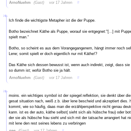
ArnoNuehm
(Gast)
vor 17 Jahren
#
Ich finde die wichtigste Metapher ist die der Puppe.
Botho bezeichnet Käthe als Puppe, worauf sie entgegnet:"[...] mit Pupp
spielt man."
Botho, so scheint es aus dem Vorangegangenem, hängt immer noch se
Lene; somit spielt er doch eigentlich nur mit Käthe!?
Das Käthe sich dessen bewusst ist, wenn auch indirekt, zeigt, dass sie 
so dumm ist; wofür Botho sie ja hält.
ArnoNuehm
(Gast)
vor 17 Jahren
#
moins. ein wichtiges symbol ist der spiegel:reflektion, sie denkt über die
gesat situation nach, weiß z.b. über lene bescheid und akzeptiert dies. 
kommt, wie so häufig, daas man die erzählperspektive nicht genau deut
kann. ist es der auto, käthe selbst( sieht sich als hübsche frau) oder bo
der sie als hübsche frau sieht und sich mit der tatsache arrangiert hat ni
mit lene den rest seines lebens zu verbringen
gee
(Gast)
vor 17 Jahren
#