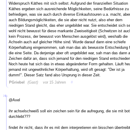
Widerspruch Käthes mit sich selbst. Aufgrund der finanziellen Situation
Käthes ergeben sich ausreichende Möglichkeiten, seine Bedürfnisse zu
befriedigen, was sie auch durch diverse Einkaufstouren u.a. macht, abe
auch Bildungsmöglichkeiten, die sie aber nicht nutzt, also eher dem
niedrigen Stand gleicht, das eher ungebildet war. Sie entscheidet sich s
wohl nicht bewusst für diese markante Zweiseitigkeit (Schwitzen ist auc
kein Prozess, der bewusst von Menschen ausgelöst wird), weshalb die
Achseln auch auf gleicher Höhe sind. Wurde darauf dann eine schiefe
Körperhaltung eingenommen, sah man das als bewusste Entscheidung f
die eine Seite. Da derjenige aber oft ungebildet war, sah man das dann a
Zeichen dafür an, dass sich jemand für den niedrigen Stand entschieden
Noch heute hat sich das in etwas abgeänderter Form gehalten. Läuft he
jemand mit ungewöhnlicher Körperhaltung, wird oft gesagt: "Der ist ja
dumm!". Dieser Satz fand also Ursprung in dieser Zeit.
PGriebel
(Gast)
vor 15 Jahren
#
@Axel
ihr achselschweiß soll ein zeichen sein für die aufregung, die sie mit bo
durchlebt???
findet ihr nicht, dass ihr es mit dem interpretieren ein bisschen übertreibt