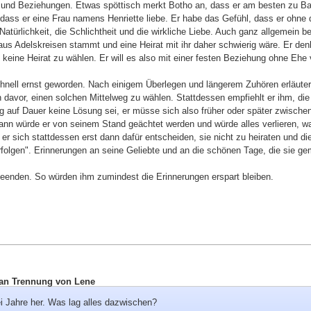
 und Beziehungen. Etwas spöttisch merkt Botho an, dass er am besten zu Bal
 dass er eine Frau namens Henriette liebe. Er habe das Gefühl, dass er ohne 
atürlichkeit, die Schlichtheit und die wirkliche Liebe. Auch ganz allgemein bew
 aus Adelskreisen stammt und eine Heirat mit ihr daher schwierig wäre. Er den
keine Heirat zu wählen. Er will es also mit einer festen Beziehung ohne Ehe
schnell ernst geworden. Nach einigem Überlegen und längerem Zuhören erläutert
davor, einen solchen Mittelweg zu wählen. Stattdessen empfiehlt er ihm, di
g auf Dauer keine Lösung sei, er müsse sich also früher oder später zwischen
ann würde er von seinem Stand geächtet werden und würde alles verlieren, wa
er sich stattdessen erst dann dafür entscheiden, sie nicht zu heiraten und d
folgen". Erinnerungen an seine Geliebte und an die schönen Tage, die sie g
beenden. So würden ihm zumindest die Erinnerungen erspart bleiben.
 / an Trennung von Lene
i Jahre her. Was lag alles dazwischen?