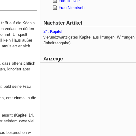
Familie Dörr
Frau Nimptsch
Nächster Artikel
rifft auf die Köchin
en verlassen dürfen
24. Kapitel
kommt. Er spielt
vierundzwanzigstes Kapitel aus Irrungen, Wirrungen
ll kein Haus außer
(Inhaltsangabe)
 amüsiert er sich
Anzeige
 dass offensichtlich
en, ignoriert aber
r, bald seine Frau
h, erst einmal in die
ausritt (Kapitel 14,
r seitdem zwar viel
twas besprechen will.