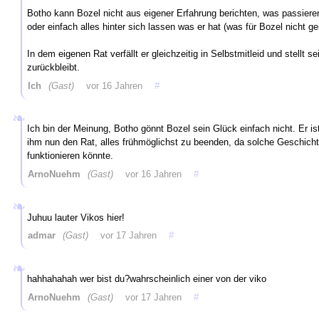
Botho kann Bozel nicht aus eigener Erfahrung berichten, was passieren
oder einfach alles hinter sich lassen was er hat (was für Bozel nicht g
In dem eigenen Rat verfällt er gleichzeitig in Selbstmitleid und stellt
zurückbleibt.
Ich
(Gast)
vor 16 Jahren
#
Ich bin der Meinung, Botho gönnt Bozel sein Glück einfach nicht. Er ist 
ihm nun den Rat, alles frühmöglichst zu beenden, da solche Geschich
funktionieren könnte.
ArnoNuehm
(Gast)
vor 16 Jahren
#
Juhuu lauter Vikos hier!
admar
(Gast)
vor 17 Jahren
#
hahhahahah wer bist du?wahrscheinlich einer von der viko
ArnoNuehm
(Gast)
vor 17 Jahren
#