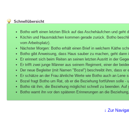
Schnellübersicht
Botho wirft einen letzten Blick auf das Aschehäufchen und geht
Köchin und Hausmädchen kommen gerade zurück. Botho beschließ
vom Arbeitsplatz).
Nächster Morgen: Botho erhält einen Brief in welchem Käthe schr
Botho gibt Anweisung, dass Haus sauber zu machen, geht dann i
Er erinnert sich beim Reiten an seinen letzten Ausritt in der Geg
Er trifft zwei junge Männer aus seinem Regiment, einer der beiden 
Der neue Begleiter (mit Namen "Bozel") beschreibt ihm, dass er ei
Er schätze an der Frau ähnliche Werte wie Botho auch an Lene sch
Bozel fragt Botho um Rat, ob er die Beziehung fortführen solle - 
Botho rät ihm, die Beziehung möglichst schnell zu beenden. Auf 
Botho warnt ihn vor den späteren Erinnerungen an die Beziehung,
↓ Zur Naviga