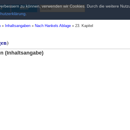
d verbessern zu können, verwenden wir Cookies. Durch die weitere Nu
he
Mehr
hutzerklärung
.
n
»
Inhaltsangaben
»
Nach Hankels Ablage
»
23. Kapitel
gen
)
n (Inhaltsangabe)