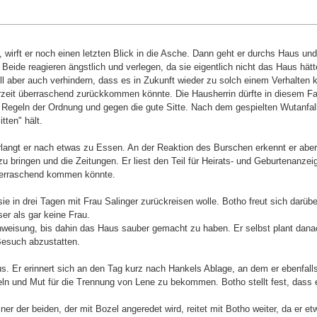
irft er noch einen letzten Blick in die Asche. Dann geht er durchs Haus und t
de reagieren ängstlich und verlegen, da sie eigentlich nicht das Haus hätt
will aber auch verhindern, dass es in Zukunft wieder zu solch einem Verhalten 
rzeit überraschend zurückkommen könnte. Die Hausherrin dürfte in diesem Fa
 Regeln der Ordnung und gegen die gute Sitte. Nach dem gespielten Wutanfall
tten" hält.
langt er nach etwas zu Essen. An der Reaktion des Burschen erkennt er aber,
zu bringen und die Zeitungen. Er liest den Teil für Heirats- und Geburtenanzeig
 überraschend kommen könnte.
in drei Tagen mit Frau Salinger zurückreisen wolle. Botho freut sich darübe
er als gar keine Frau.
Anweisung, bis dahin das Haus sauber gemacht zu haben. Er selbst plant danac
Besuch abzustatten.
us. Er erinnert sich an den Tag kurz nach Hankels Ablage, an dem er ebenfalls 
ln und Mut für die Trennung von Lene zu bekommen. Botho stellt fest, dass e
ner der beiden, der mit Bozel angeredet wird, reitet mit Botho weiter, da er e