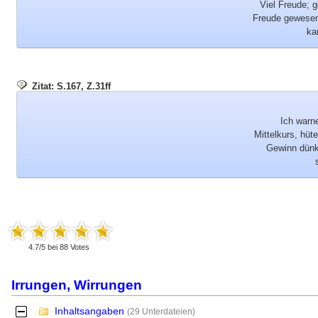
Viel Freude; 
Freude gewesen.
ka
Zitat: S.167, Z.31ff
Ich warn
Mittelkurs, hü
Gewinn dünkt
4.7
/
5
bei
88
Votes
Irrungen, Wirrungen
Inhaltsangaben
-
(29 Unterdateien)