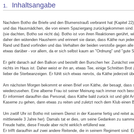
Inhaltsangabe
1.
Nachdem Botho die Briefe und den Blumenstrauß verbrannt hat (Kapitel 22), w
und das Hausmädchen, die von einem Spaziergang zurückgekommen sind. Bei
(sie dachten, Botho sei nicht da). Botho ist von ihren Reaktionen gerührt, 
daher den wütenden Hausherrn und erinnert sie daran, dass Käthe nun jede
Rand und Band vorfinden und das Verhalten der beiden verstoße gegen alle
etwas darüber - vor allem, da er sich selbst kaum an "Ordnung" und "gute Si
Er geht danach auf den Balkon und bestellt den Burschen her. Zunächst ver
nichts im Haus ist. Daher weist er ihn an, etwas Tee, einige Schnitten Brot 
lieber die Sterbeanzeigen. Er fühlt sich etwas nervös, da Käthe jederzeit
Am nächsten Morgen bekommt er einen Brief von Käthe, der besagt, dass sie 
wiederzusehen. Eine alberne Frau ist seiner Meinung nach immer noch bess
Er informiert daraufhin das Personal, dass Käthe bald zurück ist und gibt 
Kaserne zu gehen, dann etwas zu reiten und zuletzt noch dem Klub einen 
Um zwölf Uhr ist Botho mit seinem Dienst in der Kaserne fertig und reitet a
mittlerweile 3 Jahre her). Damals tat er dies, um seine Gedanken zu samme
Freude hatte, diese Freude aber nicht wirklich erfüllend war.
Er trifft daraufhin auf zwei andere Reitende, die in seinem Regiment sind. Ei