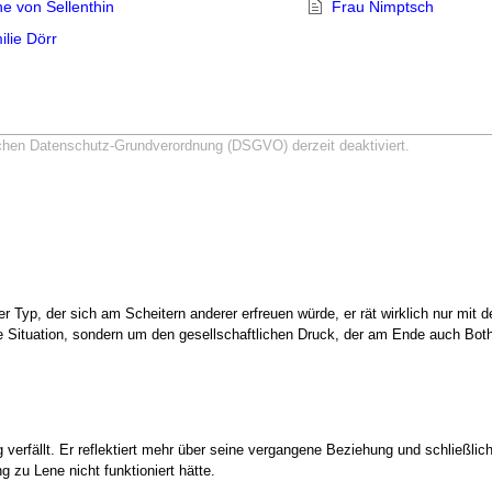
he von Sellenthin
Frau Nimptsch
ilie Dörr
schen Datenschutz-Grundverordnung (DSGVO) derzeit deaktiviert.
r Typ, der sich am Scheitern anderer erfreuen würde, er rät wirklich nur mit 
le Situation, sondern um den gesellschaftlichen Druck, der am Ende auch Bot
 verfällt. Er reflektiert mehr über seine vergangene Beziehung und schließlic
 zu Lene nicht funktioniert hätte.