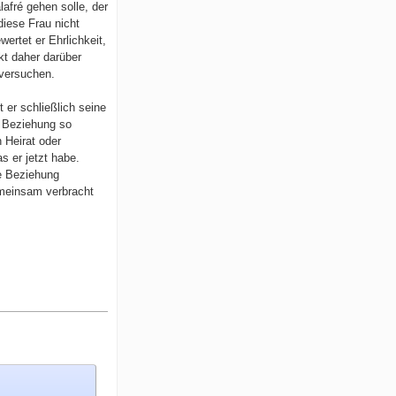
afré gehen solle, der
diese Frau nicht
ertet er Ehrlichkeit,
kt daher darüber
 versuchen.
 er schließlich seine
e Beziehung so
 Heirat oder
s er jetzt habe.
ie Beziehung
emeinsam verbracht