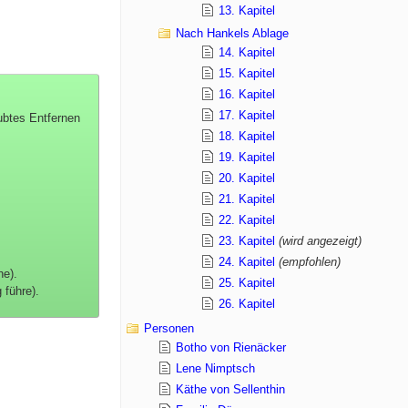
13. Kapitel
Nach Hankels Ablage
14. Kapitel
15. Kapitel
16. Kapitel
17. Kapitel
ubtes Entfernen
18. Kapitel
19. Kapitel
20. Kapitel
21. Kapitel
22. Kapitel
23. Kapitel
(wird angezeigt)
24. Kapitel
(empfohlen)
he).
25. Kapitel
 führe).
26. Kapitel
Personen
Botho von Rienäcker
Lene Nimptsch
Käthe von Sellenthin