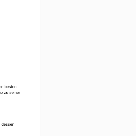
den besten
ho zu seiner
h dessen