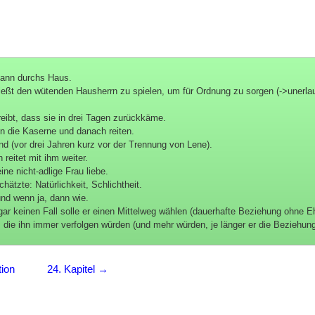
 dann durchs Haus.
t den wütenden Hausherrn zu spielen, um für Ordnung zu sorgen (->unerla
eibt, dass sie in drei Tagen zurückkäme.
n die Kaserne und danach reiten.
end (vor drei Jahren kurz vor der Trennung von Lene).
reitet mit ihm weiter.
ne nicht-adlige Frau liebe.
ätzte: Natürlichkeit, Schlichtheit.
und wenn ja, dann wie.
gar keinen Fall solle er einen Mittelweg wählen (dauerhafte Beziehung ohne E
 die ihn immer verfolgen würden (und mehr würden, je länger er die Beziehung
tion
24. Kapitel →