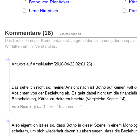
Botho von Rienäcker
Kät
Lene Nimptsch
Fam
Kommentare (18)
Von neu nach alt
Das Erstellen neuer Kommentare ist aufgrund der Einführung der europäi
Wir bitten um ihr Verständnis.
Antwort auf ArnoNuehm(2010-04-22 02:01:26)
Das sehe ich nicht so, meiner Ansicht nach ist Botho auf keinen Fall de
Absichten von der Beziehung ab. Es geht dabei nicht um die finanziel
Entscheidung, Käthe zu Heiraten brachte (Vergleiche Kapitel 14).
von Rexin
(Gast)
vor 16 Jahren
#
Also eigentlich ist es so, dass Botho in dieser Szene in einem Monolog
scheitern, um sich wiederholt davon zu überzeugen, dass die Beziehung