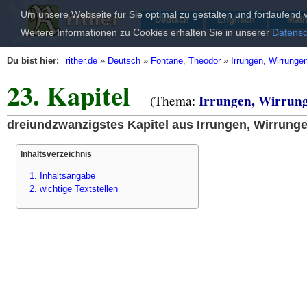
Um unsere Webseite für Sie optimal zu gestalten und fortlaufen
Deutsch
Englisch
Mat
Weitere Informationen zu Cookies erhalten Sie in unserer
Datensc
Du bist hier:
rither.de
»
Deutsch
»
Fontane, Theodor
»
Irrungen, Wirrunge
23. Kapitel
Irrungen, Wirrun
(Thema:
dreiundzwanzigstes Kapitel aus Irrungen, Wirrunge
Inhaltsverzeichnis
1. Inhaltsangabe
2. wichtige Textstellen