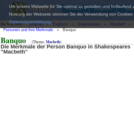
Um unsere Webseite für Sie optimal zu gestalten und fortlaufend
Deutsch
Englisch
Mat
Nutzung der Webseite stimmen Sie der Verwendung von Cookies zu
Datenschutzerklärung
.
Du bist hier:
rither.de
»
Englisch
»
Shakespeare
»
Macbeth
»
Personen und ihre Merkmale
»
Banquo
Banquo
(Thema:
Macbeth
)
Die Merkmale der Person Banquo in Shakespeares
"Macbeth"