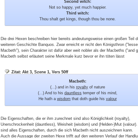
Second witch:
Not so happy, yet much happier.
Third witch:
Thou shalt get kings, though thou be none.
Die drei Hexen beschreiben hier bereits andeutungsweise einen großen Teil d
weiteren Geschichte Banquos. Zwar erreicht er nicht den Königsthron ("lesse
Macbeth"), sein Charakter ist dafür aber weit nobler als der Macbeths ("and g
Macbeth selbst erläutert seine Merkmale kurz bevor er ihn töten lässt
Zitat: Akt 3, Szene 1, Vers 50ff
Macbeth:
(...) and in his
royalty
of nature
(...) And to his
dauntless
temper of his mind,
He hath a
wisdom
that doth guide his
valour
Die Eigenschaften, die er ihm zurechnet sind also Königlichkeit (royalty),
Unerschrockenheit (dauntless), Weisheit (wisdom) und (Helden-)Mut (valour).
sind alles Eigenschaften, durch die sich Macbeth nicht auszeichnen kann.
Auch die Aussage der zweiten Hexe trifft auf den weiteren Verlauf der Handlu