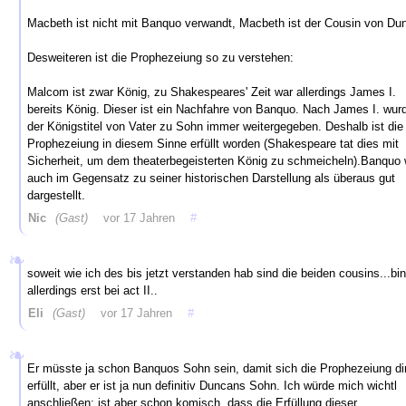
Macbeth ist nicht mit Banquo verwandt, Macbeth ist der Cousin von Du
Desweiteren ist die Prophezeiung so zu verstehen:
Malcom ist zwar König, zu Shakespeares' Zeit war allerdings James I.
bereits König. Dieser ist ein Nachfahre von Banquo. Nach James I. wur
der Königstitel von Vater zu Sohn immer weitergegeben. Deshalb ist die
Prophezeiung in diesem Sinne erfüllt worden (Shakespeare tat dies mit
Sicherheit, um dem theaterbegeisterten König zu schmeicheln).Banquo 
auch im Gegensatz zu seiner historischen Darstellung als überaus gut
dargestellt.
Nic
(Gast)
vor 17 Jahren
#
soweit wie ich des bis jetzt verstanden hab sind die beiden cousins...bin
allerdings erst bei act II..
Eli
(Gast)
vor 17 Jahren
#
Er müsste ja schon Banquos Sohn sein, damit sich die Prophezeiung di
erfüllt, aber er ist ja nun definitiv Duncans Sohn. Ich würde mich wichtl
anschließen; ist aber schon komisch, dass die Erfüllung dieser