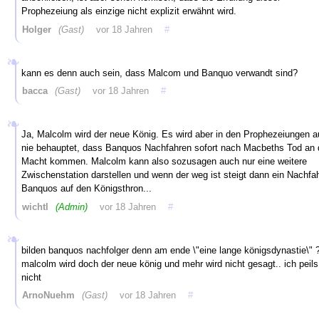
Prophezeiung als einzige nicht explizit erwähnt wird.
Holger
(Gast)
vor 18 Jahren
#
kann es denn auch sein, dass Malcom und Banquo verwandt sind?
bacca
(Gast)
vor 18 Jahren
#
Ja, Malcolm wird der neue König. Es wird aber in den Prophezeiungen 
nie behauptet, dass Banquos Nachfahren sofort nach Macbeths Tod an 
Macht kommen. Malcolm kann also sozusagen auch nur eine weitere
Zwischenstation darstellen und wenn der weg ist steigt dann ein Nachfa
Banquos auf den Königsthron...
wichtl
(Admin)
vor 18 Jahren
#
bilden banquos nachfolger denn am ende \"eine lange königsdynastie\" 
malcolm wird doch der neue könig und mehr wird nicht gesagt.. ich peils
nicht
ArnoNuehm
(Gast)
vor 18 Jahren
#