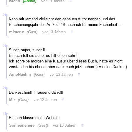
wichtl
(Admin)
vor 13 Jahren
#
Kann mir jemand vielleicht den genauen Autor nennen und das
Erscheinungsjahr des Artikels? Brauch ich für meine Facharbeit -.-
mister x
(Gast)
vor 13 Jahren
#
Super, super, super !!
Einfach toll die seite, es hilf einen sehr !!
Ich schreibe morgen eine Klausur über dieses Buch, hatte es nicht
verstanden bis ebend, aber dank euch jetzt schon :) Vieelen Danke :)
ArnoNuehm
(Gast)
vor 13 Jahren
#
Dankeschön!!!! Tausend dank!!!
Mir
(Gast)
vor 13 Jahren
#
Einfach klasse diese Website
Someonehere
(Gast)
vor 13 Jahren
#