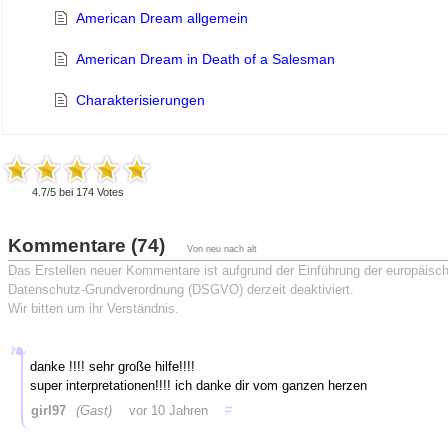
American Dream allgemein
American Dream in Death of a Salesman
Charakterisierungen
4.7
/
5
bei
174
Votes
Kommentare (74)
Von neu nach alt
Das Erstellen neuer Kommentare ist aufgrund der Einführung der europäisc
Datenschutz-Grundverordnung (DSGVO) derzeit deaktiviert.
Wir bitten um ihr Verständnis.
danke !!!! sehr große hilfe!!!!
super interpretationen!!!! ich danke dir vom ganzen herzen
girl97
(Gast)
vor 10 Jahren
#