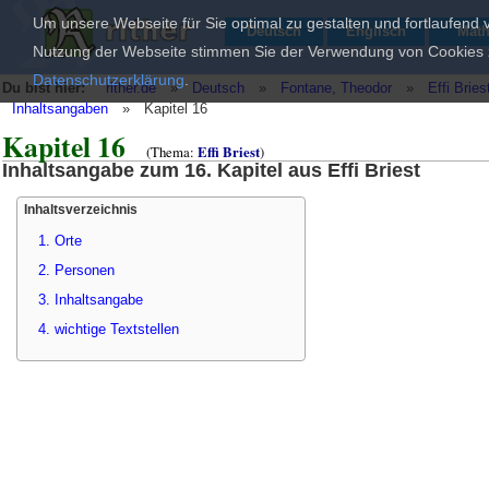
Um unsere Webseite für Sie optimal zu gestalten und fortlaufend
Deutsch
Englisch
Mat
Nutzung der Webseite stimmen Sie der Verwendung von Cookies zu
Datenschutzerklärung
.
Du bist hier:
rither.de
»
Deutsch
»
Fontane, Theodor
»
Effi Bries
Inhaltsangaben
»
Kapitel 16
Kapitel 16
(Thema:
Effi Briest
)
Inhaltsangabe zum 16. Kapitel aus Effi Briest
Inhaltsverzeichnis
1. Orte
2. Personen
3. Inhaltsangabe
4. wichtige Textstellen