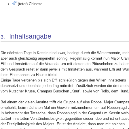
(toter) Chinese
Inhaltsangabe
3.
Die nächsten Tage in Kessin sind zwar, bedingt durch die Wintermonate, rech
aber auch gleichzeitig angenehm sonnig. Regelmäßig kommt nun Major Cra
Effi und Innstetten auf die Veranda, um mit diesen ein Pläuschchen zu halte
dem Gespräch reitet er dann jeweils mit Innstetten aus, während Effi auf W
ihres Ehemannes zu Hause bleibt.
Einige Tage vergehen bis sich Effi schließlich gegen den Willen Innstettens
durchsetzt und ebenfalls jeden Tag mitreitet. Zusätzlich werden die drei stets
vom Kutscher Kruse, Crampas Burschen „Knut“, sowie von Rollo, dem Hund
Bei einem der vielen Ausritte trifft die Gruppe auf eine Robbe. Major Crampa
empfiehlt, beim nächsten Mal ein Gewehr mitzunehmen um auf Robbenjagd 
In Anbetracht der Tatsache, dass Robbenjagd in der Gegend um Kessin verbo
äußert Innstetten Verständnislosigkeit gegenüber dieser Idee und ist enttäus
der Disziplinlosigkeit des Majors. Er ist der Ansicht, dass man mit solchen