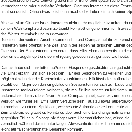
Gesetzesbrüchen zwar zeitweilig durchkäme, früher oder später räche sich a
verbrecherische oder sündhafte Verhalten. Crampas interessiert diese Festst
nicht sonderlich. Ohne etwas Leichtsinn mache des Leben einfach keinen S
Ab etwa Mitte Oktober ist es Innstetten nicht mehr möglich mitzureiten, da e
seinem Wahlkampf zu diesem Zeitpunkt komplett eingenommen ist. Inzwisch
das Wetter stürmisch und rau geworden.
Bei einem der weiteren Ausritte kommen Effi und Crampas auf ihn zu sprech
Innstetten hatte offenbar eine Zeit lang in der selben militärischen Einheit ge
Crampas. Der Major erinnert sich daran, dass Effis Ehemann bereits zu diese
eher ernst, zugeknöpft und sehr ehrgeizig gewesen sei, genauso wie heute.
Damals habe sich Innstetten außerdem Gespenstergeschichten ausgedacht 
viel Ernst erzählt, um sich selbst den Flair des Besonderen zu verleihen und
möglichst schneller die Karriereleiter zu erklimmen. Effi lässt dies aufhorche
erzählt dem Major von den eingebildeten Gespenstern bei sich zu Hause und
Innstettens merkwürdigem Verhalten, sie mal für ihre Ängste zu kritisieren un
andermal sie darin zu bestärken. Major Crampas glaubt, dass es zum einen 
Versuch wie früher sei. Effis Mann versuche sein Haus zu etwas außergewö
zu machen, zu einem Spukhaus, welches die Aufmerksamkeit der Leute auf i
Zum anderen, so glaubt er, könnte es aber auch eine Erziehungsmaßnahme
gegenüber Effi sein. Solange sie Angst vorm Übernatürlichen hat, würde sie
vermutlich während der mitunter langen Abwesenheiten ihres Ehemannes nic
leicht auf falsche/sündhafte Gedanken kommen.