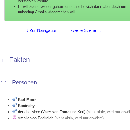
verstärken könnte.
Er will zuerst wieder gehen, entscheidet sich dann aber doch um, 
unbedingt Amalia wiedersehen will.
↓ Zur Navigation
zweite Szene →
Fakten
1.
Personen
1.1.
Karl Moor
Kosinsky
der alte Moor (Vater von Franz und Karl)
(nicht aktiv, wird nur erwä
Amalia von Edelreich
(nicht aktiv, wird nur erwähnt)