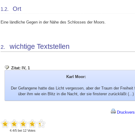
Ort
1.2.
Eine ländliche Gegen in der Nähe des Schlosses der Moors.
wichtige Textstellen
2.
Zitat: IV, 1
Karl Moor:
Der Gefangene hatte das Licht vergessen, aber der Traum der Freiheit 
über ihm wie ein Blitz in die Nacht, der sie finsterer zurückläßt (...)
Druckvers
4.4
/
5
bei
12
Votes