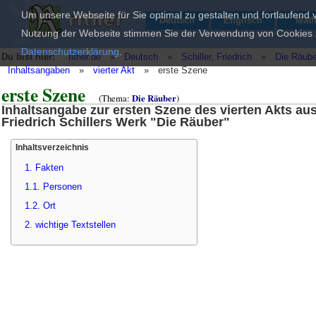
Um unsere Webseite für Sie optimal zu gestalten und fortlaufend
Deutsch
Englisch
Mat
Nutzung der Webseite stimmen Sie der Verwendung von Cookies zu
Datenschutzerklärung
.
Du bist hier:
rither.de
»
Deutsch
»
Schiller, Friedrich
»
Die Räube
Inhaltsangaben
»
vierter Akt
»
erste Szene
erste Szene
(Thema:
Die Räuber
)
Inhaltsangabe zur ersten Szene des vierten Akts au
Friedrich Schillers Werk "Die Räuber"
Inhaltsverzeichnis
1. Fakten
1.1. Personen
1.2. Ort
2. wichtige Textstellen