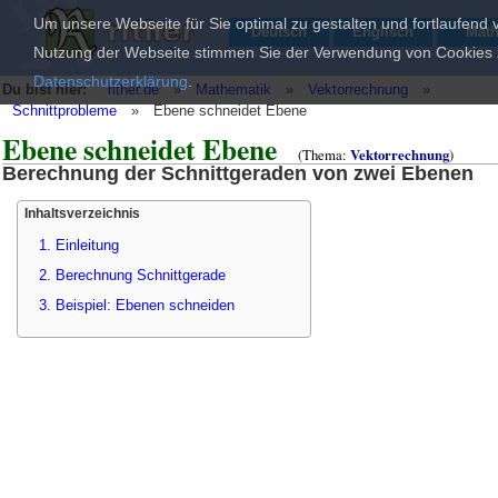
Um unsere Webseite für Sie optimal zu gestalten und fortlaufend
Deutsch
Englisch
Mat
Nutzung der Webseite stimmen Sie der Verwendung von Cookies zu
Datenschutzerklärung
.
Du bist hier:
rither.de
»
Mathematik
»
Vektorrechnung
»
Schnittprobleme
»
Ebene schneidet Ebene
Ebene schneidet Ebene
(Thema:
Vektorrechnung
)
Berechnung der Schnittgeraden von zwei Ebenen
Inhaltsverzeichnis
1. Einleitung
2. Berechnung Schnittgerade
3. Beispiel: Ebenen schneiden