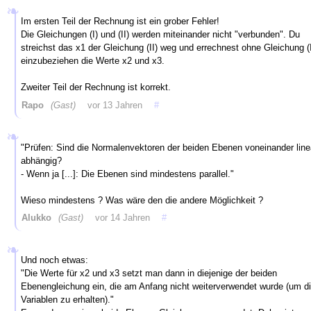
Im ersten Teil der Rechnung ist ein grober Fehler!
Die Gleichungen (I) und (II) werden miteinander nicht "verbunden". Du
streichst das x1 der Gleichung (II) weg und errechnest ohne Gleichung (I
einzubeziehen die Werte x2 und x3.
Zweiter Teil der Rechnung ist korrekt.
Rapo
(Gast)
vor 13 Jahren
#
"Prüfen: Sind die Normalenvektoren der beiden Ebenen voneinander line
abhängig?
- Wenn ja [...]: Die Ebenen sind mindestens parallel."
Wieso mindestens ? Was wäre den die andere Möglichkeit ?
Alukko
(Gast)
vor 14 Jahren
#
Und noch etwas:
"Die Werte für x2 und x3 setzt man dann in diejenige der beiden
Ebenengleichung ein, die am Anfang nicht weiterverwendet wurde (um d
Variablen zu erhalten)."