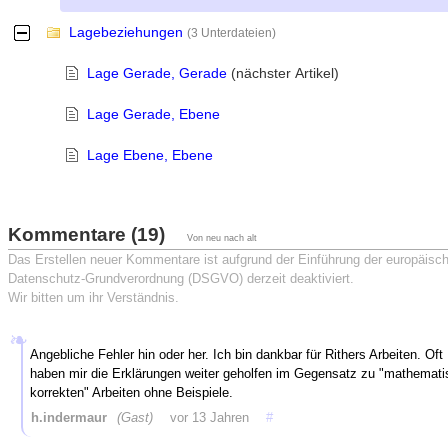
Lagebeziehungen
-
(3 Unterdateien)
Lage Gerade, Gerade
(nächster Artikel)
Lage Gerade, Ebene
Lage Ebene, Ebene
Kommentare (19)
Von neu nach alt
Das Erstellen neuer Kommentare ist aufgrund der Einführung der europäisc
Datenschutz-Grundverordnung (DSGVO) derzeit deaktiviert.
Wir bitten um ihr Verständnis.
Angebliche Fehler hin oder her. Ich bin dankbar für Rithers Arbeiten. Oft
haben mir die Erklärungen weiter geholfen im Gegensatz zu "mathemati
korrekten" Arbeiten ohne Beispiele.
h.indermaur
(Gast)
vor 13 Jahren
#