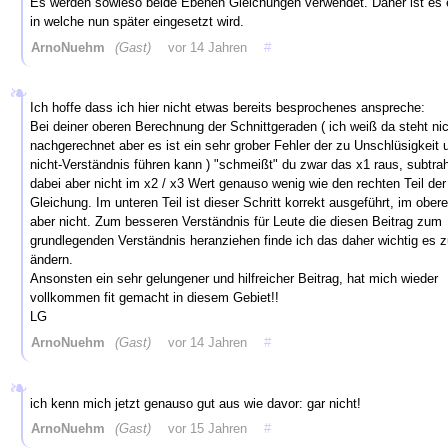
Es werden sowieso beide Ebenen Gleichungen verwendet. Daher ist es 
in welche nun später eingesetzt wird.
ArnoNuehm
(Gast)
vor 14 Jahren
#
Ich hoffe dass ich hier nicht etwas bereits besprochenes anspreche:
Bei deiner oberen Berechnung der Schnittgeraden ( ich weiß da steht nic
nachgerechnet aber es ist ein sehr grober Fehler der zu Unschlüsigkeit 
nicht-Verständnis führen kann ) "schmeißt" du zwar das x1 raus, subtrah
dabei aber nicht im x2 / x3 Wert genauso wenig wie den rechten Teil der
Gleichung. Im unteren Teil ist dieser Schritt korrekt ausgeführt, im ober
aber nicht. Zum besseren Verständnis für Leute die diesen Beitrag zum
grundlegenden Verständnis heranziehen finde ich das daher wichtig es z
ändern.
Ansonsten ein sehr gelungener und hilfreicher Beitrag, hat mich wieder
vollkommen fit gemacht in diesem Gebiet!!
LG
ArnoNuehm
(Gast)
vor 14 Jahren
#
ich kenn mich jetzt genauso gut aus wie davor: gar nicht!
ArnoNuehm
(Gast)
vor 15 Jahren
#