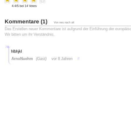
4.4
/
5
bei
14
Votes
Kommentare (1)
Von neu nach alt
Das Erstellen neuer Kommentare ist aufgrund der Einführung der europäi
Wir bitten um ihr Verständnis.
hlbhjkl
ArnoNuehm
(Gast)
vor 8 Jahren
#