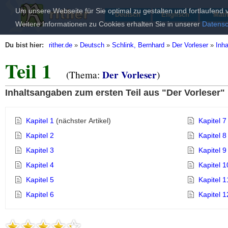
Um unsere Webseite für Sie optimal zu gestalten und fortlaufen
Deutsch
Englisch
Mat
Weitere Informationen zu Cookies erhalten Sie in unserer
Datensc
Du bist hier:
rither.de
»
Deutsch
»
Schlink, Bernhard
»
Der Vorleser
»
Inh
Teil 1
Der Vorleser
(Thema:
)
Inhaltsangaben zum ersten Teil aus "Der Vorleser"
Kapitel 1
(nächster Artikel)
Kapitel 7
Kapitel 2
Kapitel 8
Kapitel 3
Kapitel 9
Kapitel 4
Kapitel 1
Kapitel 5
Kapitel 1
Kapitel 6
Kapitel 1