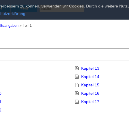
d verbessern zu können, verwenden wir Cookies. Durch die weitere Nu
he
Mehr
hutzerklärung
.
altsangaben
»
Teil 1
Kapitel 13
Kapitel 14
Kapitel 15
0
Kapitel 16
1
Kapitel 17
2