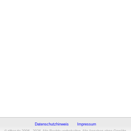
Datenschutzhinweis
Impressum
© rither.de 2006 - 2026. Alle Rechte vorbehalten. Alle Angaben ohne Gewähr.