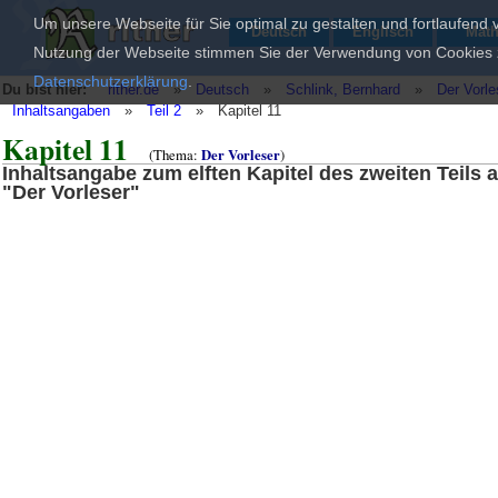
Um unsere Webseite für Sie optimal zu gestalten und fortlaufend
Deutsch
Englisch
Mat
Nutzung der Webseite stimmen Sie der Verwendung von Cookies zu
Datenschutzerklärung
.
Du bist hier:
rither.de
»
Deutsch
»
Schlink, Bernhard
»
Der Vorle
Inhaltsangaben
»
Teil 2
»
Kapitel 11
Kapitel 11
(Thema:
Der Vorleser
)
Inhaltsangabe zum elften Kapitel des zweiten Teils 
"Der Vorleser"