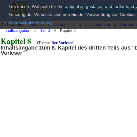
Um unsere Webseite für Sie optimal zu gestalten und fortlaufend
Deutsch
Englisch
Mat
Nutzung der Webseite stimmen Sie der Verwendung von Cookies zu
Datenschutzerklärung
.
Du bist hier:
rither.de
»
Deutsch
»
Schlink, Bernhard
»
Der Vorle
Inhaltsangaben
»
Teil 3
»
Kapitel 8
Kapitel 8
(Thema:
Der Vorleser
)
Inhaltsangabe zum 8. Kapitel des dritten Teils aus "
Vorleser"