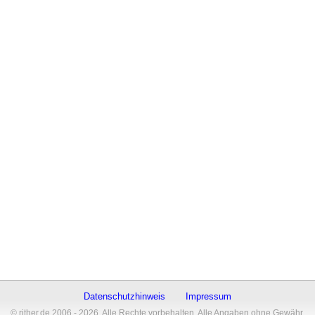
Datenschutzhinweis
Impressum
© rither.de 2006 - 2026. Alle Rechte vorbehalten. Alle Angaben ohne Gewähr.