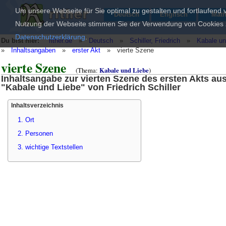
Um unsere Webseite für Sie optimal zu gestalten und fortlaufend
Deutsch
Englisch
Mat
Nutzung der Webseite stimmen Sie der Verwendung von Cookies zu
Datenschutzerklärung
.
Du bist hier:
rither.de
»
Deutsch
»
Schiller, Friedrich
»
Kabale un
»
Inhaltsangaben
»
erster Akt
»
vierte Szene
vierte Szene
(Thema:
Kabale und Liebe
)
Inhaltsangabe zur vierten Szene des ersten Akts au
"Kabale und Liebe" von Friedrich Schiller
Inhaltsverzeichnis
1. Ort
2. Personen
3. wichtige Textstellen