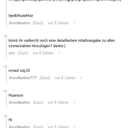
hjedkfhuiwhfuir
ArnoNuehm
(Gast)
vor 8 Jahren
#
könnt ihr vielleicht noch eine detailliertere inhaltsangabe zu allen
szenen/akten hinzufügen? danke:)
mir
(Gast)
vor 9 Jahren
#
smaul say10
ArnoNuehm???
(Gast)
vor 9 Jahren
#
Huanson
ArnoNuehm
(Gast)
vor 9 Jahren
#
Hi
ArnoNuehm
(Gast)
vor 9 Jahren
#