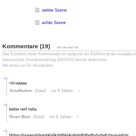
siebte Szene
achte Szene
Kommentare (19)
Von neu nach alt
Das Erstellen neuer Kommentare ist aufgrund der Einführung der europäisc
Datenschutz-Grundverordnung (DSGVO) derzeit deaktiviert.
Wir bitten um ihr Verständnis.
<b>aaaaa
ArnoNuehm
(Gast)
vor 8 Jahren
#
better nerf irelia
Riven Main
(Gast)
vor 8 Jahren
#
hfrhguzfguireiotjijhgiohkhjfkjhhfljkhkgjfghdfgfhgfbsfvrhgfizhvnruigfshj