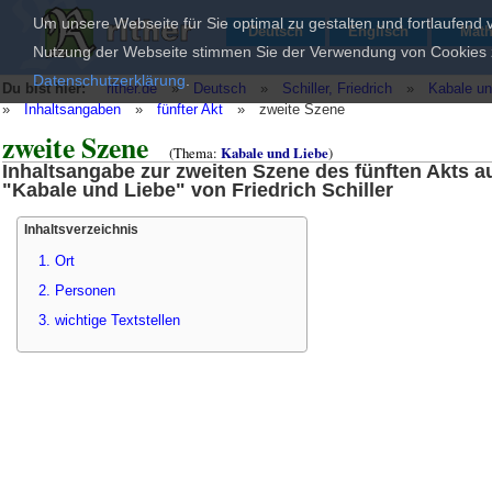
Um unsere Webseite für Sie optimal zu gestalten und fortlaufend
Deutsch
Englisch
Mat
Nutzung der Webseite stimmen Sie der Verwendung von Cookies zu
Datenschutzerklärung
.
Du bist hier:
rither.de
»
Deutsch
»
Schiller, Friedrich
»
Kabale un
»
Inhaltsangaben
»
fünfter Akt
»
zweite Szene
zweite Szene
(Thema:
Kabale und Liebe
)
Inhaltsangabe zur zweiten Szene des fünften Akts a
"Kabale und Liebe" von Friedrich Schiller
Inhaltsverzeichnis
1. Ort
2. Personen
3. wichtige Textstellen