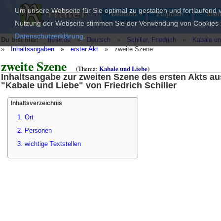
Um unsere Webseite für Sie optimal zu gestalten und fortlaufend
Deutsch
Englisch
Mat
Nutzung der Webseite stimmen Sie der Verwendung von Cookies zu
Datenschutzerklärung
.
Du bist hier:
rither.de
»
Deutsch
»
Schiller, Friedrich
»
Kabale un
»
Inhaltsangaben
»
erster Akt
»
zweite Szene
zweite Szene
(Thema:
Kabale und Liebe
)
Inhaltsangabe zur zweiten Szene des ersten Akts au
"Kabale und Liebe" von Friedrich Schiller
Inhaltsverzeichnis
1. Ort
2. Personen
3. wichtige Textstellen