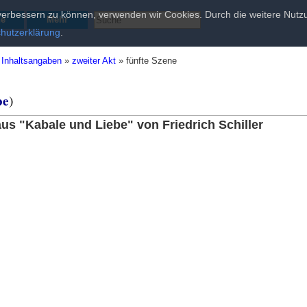
d verbessern zu können, verwenden wir Cookies. Durch die weitere Nu
he
Mehr
hutzerklärung
.
»
Inhaltsangaben
»
zweiter Akt
»
fünfte Szene
be
)
us "Kabale und Liebe" von Friedrich Schiller