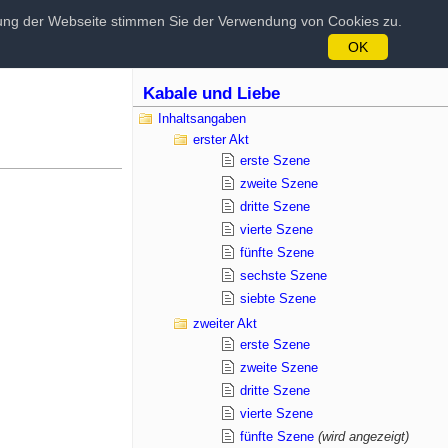
tzung der Webseite stimmen Sie der Verwendung von Cookies zu.
OK
Kabale und Liebe
Inhaltsangaben
erster Akt
erste Szene
zweite Szene
dritte Szene
vierte Szene
fünfte Szene
sechste Szene
siebte Szene
zweiter Akt
erste Szene
zweite Szene
dritte Szene
vierte Szene
fünfte Szene
(wird angezeigt)