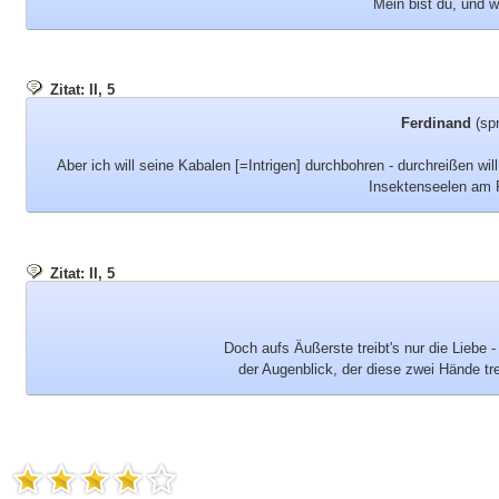
Mein bist du, und 
Zitat: II, 5
Ferdinand
(spr
Aber ich will seine Kabalen [=Intrigen] durchbohren - durchreißen will
Insektenseelen am 
Zitat: II, 5
Doch aufs Äußerste treibt's nur die Liebe -
der Augenblick, der diese zwei Hände tr