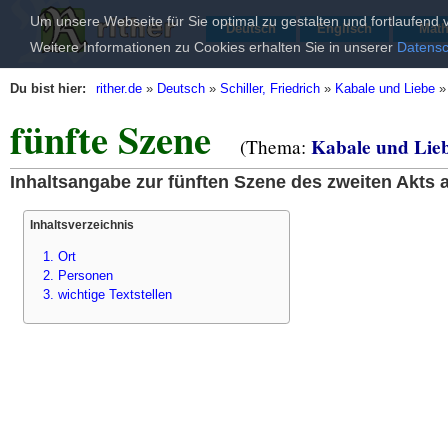
Um unsere Webseite für Sie optimal zu gestalten und fortlaufen
Deutsch
Englisch
Mat
Weitere Informationen zu Cookies erhalten Sie in unserer
Datensc
Du bist hier:
rither.de
»
Deutsch
»
Schiller, Friedrich
»
Kabale und Liebe
fünfte Szene
Kabale und Lie
(Thema:
Inhaltsangabe zur fünften Szene des zweiten Akts a
Inhaltsverzeichnis
1. Ort
2. Personen
3. wichtige Textstellen