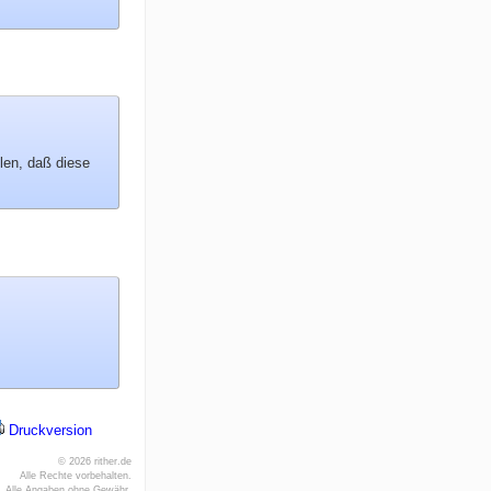
hlen, daß diese
Druckversion
© 2026 rither.de
Alle Rechte vorbehalten.
Alle Angaben ohne Gewähr.