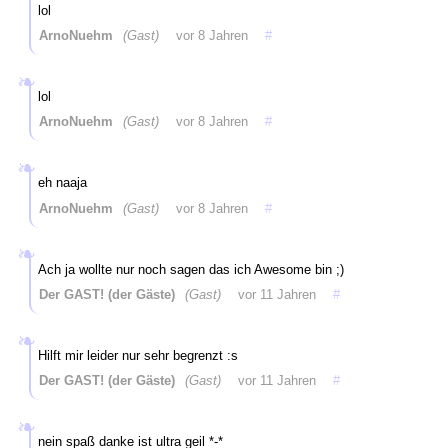
lol
ArnoNuehm
(Gast)
vor 8 Jahren
#
lol
ArnoNuehm
(Gast)
vor 8 Jahren
#
eh naaja
ArnoNuehm
(Gast)
vor 8 Jahren
#
Ach ja wollte nur noch sagen das ich Awesome bin ;)
Der GAST! (der Gäste)
(Gast)
vor 11 Jahren
#
Hilft mir leider nur sehr begrenzt :s
Der GAST! (der Gäste)
(Gast)
vor 11 Jahren
#
nein spaß danke ist ultra geil *-*