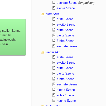
sechste Szene
(empfohlen)
siebte Szene
dritter Akt
erste Szene
zweite Szene
dritte Szene
g stellen könne.
 mit ihr.
vierte Szene
 aufgewacht.
fünfte Szene
i sein.
sechste Szene
vierter Akt
erste Szene
zweite Szene
dritte Szene
vierte Szene
fünfte Szene
sechste Szene
siebte Szene
achte Szene
neunte Szene