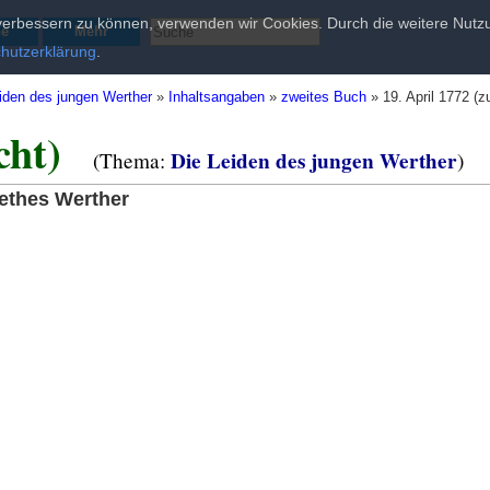
d verbessern zu können, verwenden wir Cookies. Durch die weitere Nu
he
Mehr
hutzerklärung
.
iden des jungen Werther
»
Inhaltsangaben
»
zweites Buch
»
19. April 1772 (z
cht)
Die Leiden des jungen Werther
(Thema:
)
oethes Werther