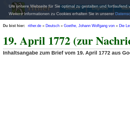
Um unsere Webseite für Sie optimal zu gestalten und fortlaufen
Deutsch
Englisch
Mat
Weitere Informationen zu Cookies erhalten Sie in unserer
Datensc
Du bist hier:
rither.de
»
Deutsch
»
Goethe, Johann Wolfgang von
»
Die Le
19. April 1772 (zur Nachri
Inhaltsangabe zum Brief vom 19. April 1772 aus G