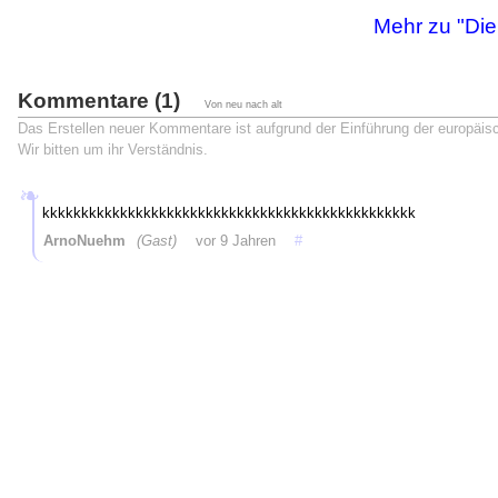
Mehr zu "Die
Kommentare (1)
Von neu nach alt
Das Erstellen neuer Kommentare ist aufgrund der Einführung der europäi
Wir bitten um ihr Verständnis.
kkkkkkkkkkkkkkkkkkkkkkkkkkkkkkkkkkkkkkkkkkkkkkkk
ArnoNuehm
(Gast)
vor 9 Jahren
#