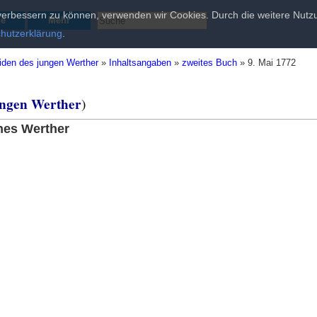
d verbessern zu können, verwenden wir Cookies. Durch die weitere Nu
he
Mehr
hutzerklärung
.
iden des jungen Werther
»
Inhaltsangaben
»
zweites Buch
»
9. Mai 1772
ungen Werther
)
hes Werther