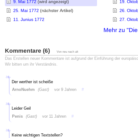
9. Mai 1772
(wird angezeigt)
19. Okto
25. Mai 1772
(nächster Artikel)
26. Okto
11. Junius 1772
27. Okto
Mehr zu "Die
Kommentare (6)
Von neu nach alt
Das Erstellen neuer Kommentare ist aufgrund der Einführung der europäi
Wir bitten um ihr Verständnis.
Der werther ist scheiße
ArnoNuehm
(Gast)
vor 9 Jahren
#
Leider Geil
Penis
(Gast)
vor 11 Jahren
#
Keine wichtigen Textstellen?