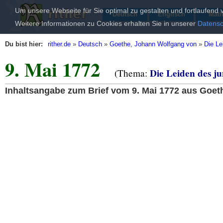
Um unsere Webseite für Sie optimal zu gestalten und fortlaufen
Deutsch
Englisch
Mat
Weitere Informationen zu Cookies erhalten Sie in unserer
Datensc
Du bist hier:
rither.de
»
Deutsch
»
Goethe, Johann Wolfgang von
»
Die Le
9. Mai 1772
Die Leiden des j
(Thema:
Inhaltsangabe zum Brief vom 9. Mai 1772 aus Goet