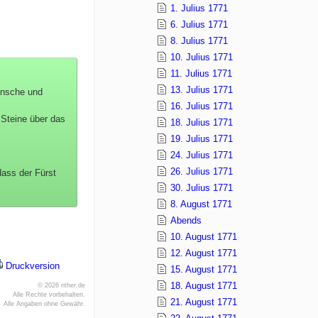
1. Julius 1771
6. Julius 1771
8. Julius 1771
10. Julius 1771
11. Julius 1771
13. Julius 1771
Wünsche und
16. Julius 1771
 Steine über das
18. Julius 1771
19. Julius 1771
24. Julius 1771
26. Julius 1771
dass der Fürst
30. Julius 1771
8. August 1771
Abends
10. August 1771
12. August 1771
Druckversion
15. August 1771
18. August 1771
© 2026 rither.de
Alle Rechte vorbehalten.
21. August 1771
Alle Angaben ohne Gewähr.