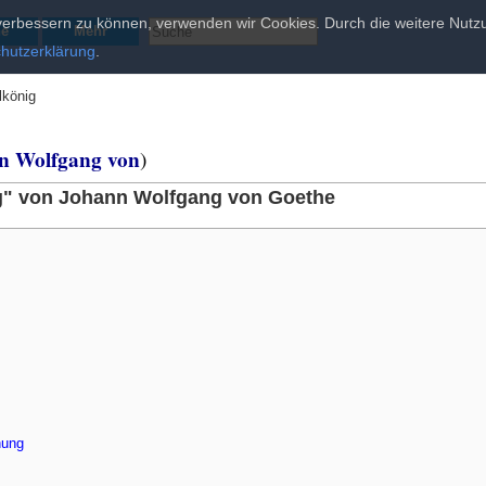
d verbessern zu können, verwenden wir Cookies. Durch die weitere Nu
he
Mehr
hutzerklärung
.
lkönig
n Wolfgang von
)
nig" von Johann Wolfgang von Goethe
hung