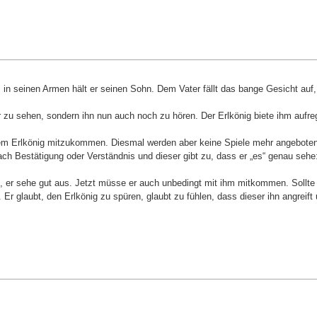
ig, in seinen Armen hält er seinen Sohn. Dem Vater fällt das bange Gesicht au
r nur zu sehen, sondern ihn nun auch noch zu hören. Der Erlkönig biete ihm a
em Erlkönig mitzukommen. Diesmal werden aber keine Spiele mehr angeboten, st
ch Bestätigung oder Verständnis und dieser gibt zu, dass er „es“ genau sehe:
oll, er sehe gut aus. Jetzt müsse er auch unbedingt mit ihm mitkommen. Sollt
r glaubt, den Erlkönig zu spüren, glaubt zu fühlen, dass dieser ihn angreift