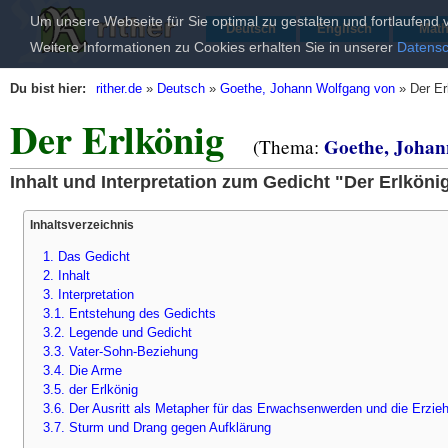
Um unsere Webseite für Sie optimal zu gestalten und fortlaufen
Deutsch
Englisch
Mat
Weitere Informationen zu Cookies erhalten Sie in unserer
Datensc
Du bist hier:
rither.de
»
Deutsch
»
Goethe, Johann Wolfgang von
»
Der Er
Der Erlkönig
Goethe, Johan
(Thema:
Inhalt und Interpretation zum Gedicht "Der Erlkö
Inhaltsverzeichnis
1. Das Gedicht
2. Inhalt
3. Interpretation
3.1. Entstehung des Gedichts
3.2. Legende und Gedicht
3.3. Vater-Sohn-Beziehung
3.4. Die Arme
3.5. der Erlkönig
3.6. Der Ausritt als Metapher für das Erwachsenwerden und die Erzie
3.7. Sturm und Drang gegen Aufklärung