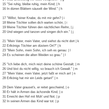
15 "Sei ruhig, bleibe ruhig, mein Kind; | h
16 In dürren Blättern säuselt der Wind." | h
17 "Willst, feiner Knabe, du mit mir gehn? | i
18 Meine Töchter sollen dich warten schön; | i
19 Meine Töchter führen den nächtlichen Reihn, | j
20 Und wiegen und tanzen und singen dich ein." | j
21 "Mein Vater, mein Vater, und siehst du nicht dort | k
22 Erlkönigs Töchter am düstern Ort?" | k
23 "Mein Sohn, mein Sohn, ich seh es genau: | l
24 Es scheinen die alten Weiden so grau." | l
25 "Ich liebe dich, mich reizt deine schöne Gestalt; | m
26 Und bist du nicht willig, so brauch ich Gewalt." | m
27 "Mein Vater, mein Vater, jetzt faßt er mich an! | n
28 Erlkönig hat mir ein Leids getan!" | n
29 Dem Vater grauset's, er reitet geschwind, | o
30 Er hält in Armen das ächzende Kind, | o
31 Erreicht den Hof mit Müh' und Not; | p
32 In seinen Armen das Kind war tot. | p