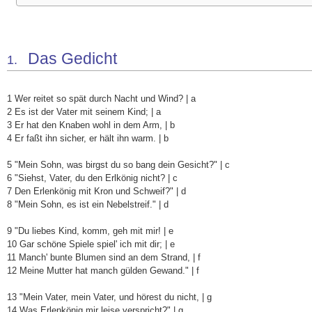
Das Gedicht
1.
1 Wer reitet so spät durch Nacht und Wind? | a
2 Es ist der Vater mit seinem Kind; | a
3 Er hat den Knaben wohl in dem Arm, | b
4 Er faßt ihn sicher, er hält ihn warm. | b
5 "Mein Sohn, was birgst du so bang dein Gesicht?" | c
6 "Siehst, Vater, du den Erlkönig nicht? | c
7 Den Erlenkönig mit Kron und Schweif?" | d
8 "Mein Sohn, es ist ein Nebelstreif." | d
9 "Du liebes Kind, komm, geh mit mir! | e
10 Gar schöne Spiele spiel' ich mit dir; | e
11 Manch' bunte Blumen sind an dem Strand, | f
12 Meine Mutter hat manch gülden Gewand." | f
13 "Mein Vater, mein Vater, und hörest du nicht, | g
14 Was Erlenkönig mir leise verspricht?" | g