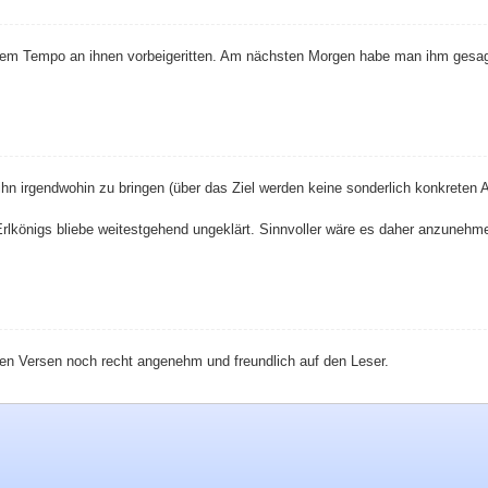
m Tempo an ihnen vorbeigeritten. Am nächsten Morgen habe man ihm gesagt,
endwohin zu bringen (über das Ziel werden keine sonderlich konkreten Aussag
s Erlkönigs bliebe weitestgehend ungeklärt. Sinnvoller wäre es daher anzuneh
en Versen noch recht angenehm und freundlich auf den Leser.